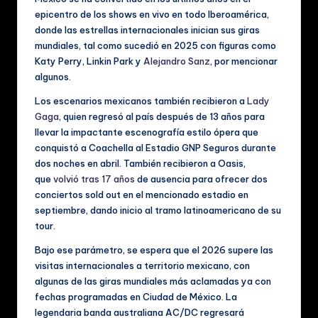
c
epicentro de los shows en vivo en todo Iberoamérica,
al
donde las estrellas internacionales inician sus giras
e
mundiales, tal como sucedió en 2025 con figuras como
Katy Perry, Linkin Park y
Alejandro Sanz
, por mencionar
s
algunos.
Los escenarios mexicanos también recibieron a
Lady
Gaga
, quien regresó al país después de 13 años para
llevar la impactante escenografía estilo ópera que
conquistó a Coachella al Estadio GNP Seguros durante
dos noches en abril. También recibieron a Oasis,
que
volvió tras 17 años
de ausencia para ofrecer dos
conciertos sold out en el mencionado estadio en
septiembre, dando inicio al tramo latinoamericano de su
tour.
Bajo ese parámetro, se espera que el 2026 supere las
visitas internacionales a territorio mexicano, con
algunas de las giras mundiales más aclamadas ya con
fechas programadas en Ciudad de México. La
legendaria banda australiana AC/DC regresará