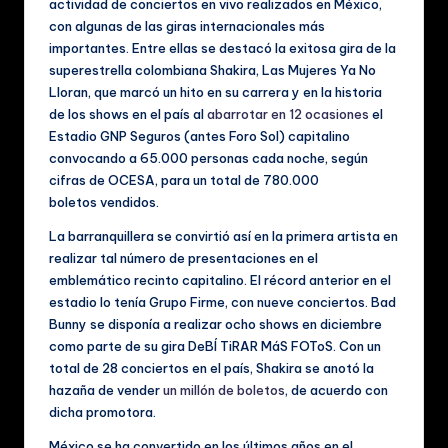
actividad de conciertos en vivo realizados en México,
ú
con algunas de las giras internacionales más
si
importantes. Entre ellas se destacó la exitosa gira de la
superestrella colombiana Shakira, Las Mujeres Ya No
c
Lloran, que marcó un hito en su carrera y en la historia
a
de los shows en el país al
abarrotar en 12 ocasiones
el
Estadio GNP Seguros (antes Foro Sol) capitalino
y
convocando a 65.000 personas cada noche, según
V
cifras de OCESA, para un total de 780.000
boletos vendidos.
id
La barranquillera se convirtió así en la primera artista en
e
realizar tal número de presentaciones en el
o
emblemático recinto capitalino. El récord anterior en el
estadio lo tenía Grupo Firme, con nueve conciertos. Bad
s
Bunny se disponía a realizar ocho shows en diciembre
M
como parte de su gira DeBÍ TiRAR MáS FOToS. Con un
total de 28 conciertos en el país, Shakira se anotó la
u
hazaña de vender
un millón de boletos
, de acuerdo con
si
dicha promotora.
México se ha convertido en los últimos años en el