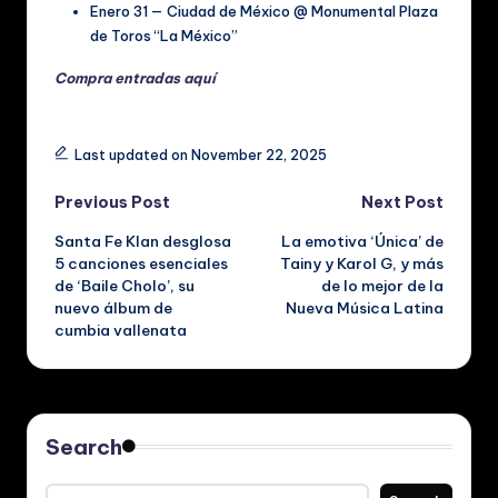
Enero 31 — Ciudad de México @ Monumental Plaza
de Toros “La México”
Compra entradas aquí
Tags:
Last updated on November 22, 2025
Post
Previous Post
Next Post
Santa Fe Klan desglosa
La emotiva ‘Única’ de
navigation
5 canciones esenciales
Tainy y Karol G, y más
de ‘Baile Cholo’, su
de lo mejor de la
nuevo álbum de
Nueva Música Latina
cumbia vallenata
Search