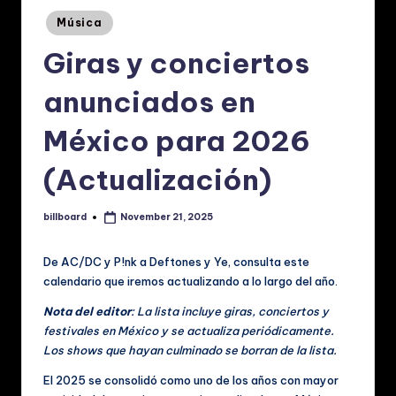
p
Posted
Música
a
in
Giras y conciertos
ñ
o
anunciados en
l:
México para 2026
N
(Actualización)
o
ti
billboard
November 21, 2025
Posted
ci
by
a
De AC/DC y P!nk a Deftones y Ye, consulta este
calendario que iremos actualizando a lo largo del año.
s
Nota del editor
: La lista incluye giras, conciertos y
d
festivales en México y se actualiza periódicamente.
e
Los shows que hayan culminado se borran de la lista.
M
El 2025 se consolidó como uno de los años con mayor