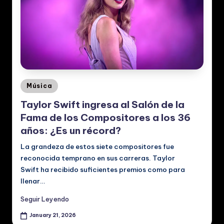
ú
si
c
a
y
Posted
Música
V
in
Taylor Swift ingresa al Salón de la
id
Fama de los Compositores a los 36
e
años: ¿Es un récord?
o
La grandeza de estos siete compositores fue
s
reconocida temprano en sus carreras. Taylor
Swift ha recibido suficientes premios como para
M
llenar…
u
Seguir Leyendo
si
January 21, 2026