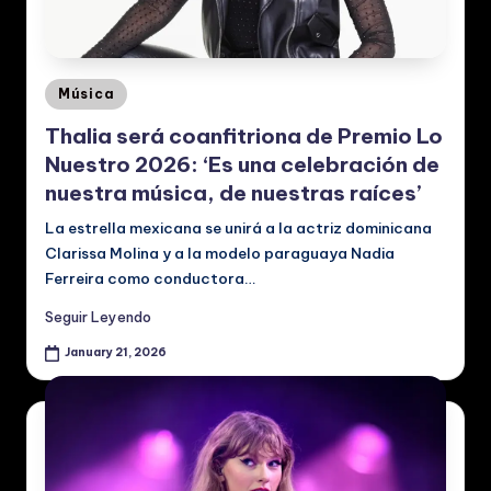
p
a
ñ
Posted
Música
o
in
Thalia será coanfitriona de Premio Lo
l:
Nuestro 2026: ‘Es una celebración de
N
nuestra música, de nuestras raíces’
o
La estrella mexicana se unirá a la actriz dominicana
Clarissa Molina y a la modelo paraguaya Nadia
ti
Ferreira como conductora…
ci
Seguir Leyendo
a
January 21, 2026
s
d
e
M