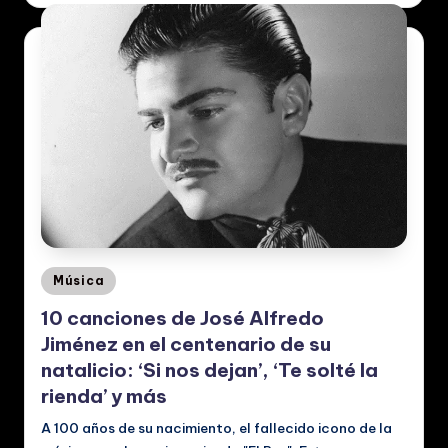
c
al
e
s
Posted
Música
in
10 canciones de José Alfredo
Jiménez en el centenario de su
natalicio: ‘Si nos dejan’, ‘Te solté la
rienda’ y más
A 100 años de su nacimiento, el fallecido icono de la