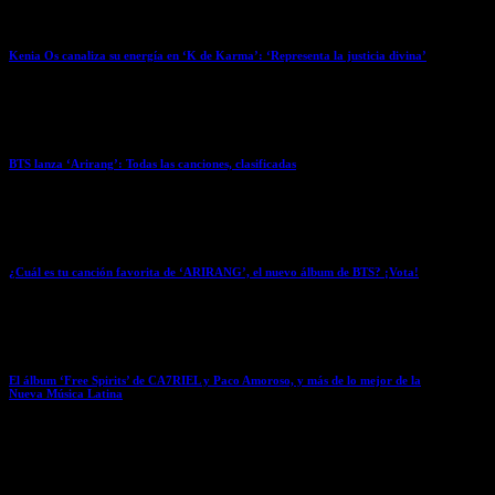
Kenia Os canaliza su energía en ‘K de Karma’: ‘Representa la justicia divina’
March 20, 2026
BTS lanza ‘Arirang’: Todas las canciones, clasificadas
March 20, 2026
¿Cuál es tu canción favorita de ‘ARIRANG’, el nuevo álbum de BTS? ¡Vota!
March 20, 2026
El álbum ‘Free Spirits’ de CA7RIEL y Paco Amoroso, y más de lo mejor de la
Nueva Música Latina
March 20, 2026