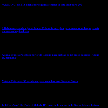
‘ARIRANG’ de BTS lidera por segunda semana la lista Billboard 200
April 6, 2026
J Balvin sorprende a joven fan en Colombia con plan para renovar su hogar, y más
momentos inspiradores
April 4, 2026
Aitana se une al ‘confesionario’ de Rosalía para hablar de un amor pasado: ‘Ahí no
es, hermana’
April 4, 2026
Música Cristiana: 35 canciones para escuchar esta Semana Santa
April 3, 2026
El EP de Zion ‘The Perfect Melody II’ y más de lo mejor de la Nueva Música Latina