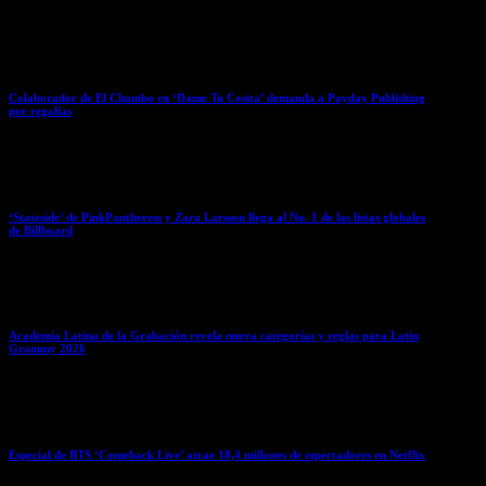
March 26, 2026
Colaborador de El Chombo en ‘Dame Tu Cosita’ demanda a Payday Publishing
por regalías
March 25, 2026
‘Stateside’ de PinkPantheress y Zara Larsson llega al No. 1 de las listas globales
de Billboard
March 25, 2026
Academia Latina de la Grabación revela nueva categorías y reglas para Latin
Grammy 2026
March 25, 2026
Especial de BTS ‘Comeback Live’ atrae 18,4 millones de espectadores en Netflix