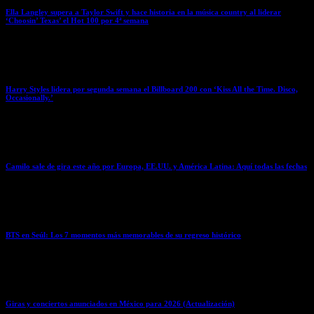
Ella Langley supera a Taylor Swift y hace historia en la música country al liderar
‘Choosin’ Texas’ el Hot 100 por 4ª semana
March 23, 2026
Harry Styles lidera por segunda semana el Billboard 200 con ‘Kiss All the Time. Disco,
Occasionally.’
March 23, 2026
Camilo sale de gira este año por Europa, EE.UU. y América Latina: Aquí todas las fechas
March 23, 2026
BTS en Seúl: Los 7 momentos más memorables de su regreso histórico
March 23, 2026
Giras y conciertos anunciados en México para 2026 (Actualización)