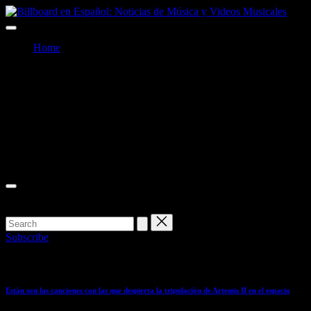
Skip
to
Billboard
Billboard
content
en
Home
Español:
en
Noticias
Facebook
de
Español:
Música
Twitter
y
Noticias
Videos
Instagram
Musicales
de
Youtube
Música
y
Videos
Musicales
Subscribe
Top Stories
Están son las canciones con las que despierta la tripulación de Artemis II en el espacio