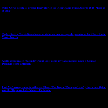
Miley Cyrus acepta el premio Innovator en los iHeartRadio Music Awards 2026: ‘Esta es
la vida’
March 26, 2026
Taylor Swift y Travis Kelce hacen su debut en una entrega de premios en los iHeartRadio
Music Awards
March 26, 2026
Anitta debutará en ‘Saturday Night Live’ como invitada musical junto a Colman
Domingo como anfitrión
March 26, 2026
Paul McCartney anuncia reflexivo álbum ‘The Boys of Dungeon Lane’ y lanza nostálgico
sencillo ‘Days We Left Behind’: Escúchalo
March 26, 2026