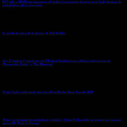
BTS pide a ARMY que mantenga el ‘orden’ en concierto de regreso en Seúl, mientras la
ciudad eleva alerta terrorista
March 19, 2026
Se revela la causa de la muerte de Neil Sedaka
March 19, 2026
Jay-Z anuncia 2 conciertos en el Yankee Stadium para celebrar aniversarios de
‘Reasonable Doubt’ y ‘The Blueprint’
March 19, 2026
Taylor Swift confirmada para los iHeartRadio Music Awards 2026
March 19, 2026
‘Estoy en un momento mental muy chimba’: Cómo Feid cambió su perspectiva para su
nuevo EP, ‘Feid Vs Ferxxo’