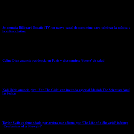
March 31, 2026
Se anuncia Billboard Español TV, un nuevo canal de streaming para celebrar la música y
la cultura latina
March 31, 2026
Celine Dion anuncia residencia en París y dice sentirse ‘fuerte’ de salud
March 31, 2026
Kali Uchis anuncia gira ‘For The Girls’ con invitada especial Mariah The Scientist: Aquí
las fechas
March 31, 2026
Taylor Swift es demandada por artista que afirma que ‘The Life of a Showgirl’ infringe
‘Confessions of a Showgirl’