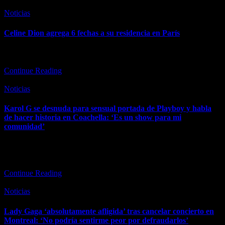
Posted
Noticias
in
Celine Dion agrega 6 fechas a su residencia en París
Los shows adicionales en el París La Défense Arena se llevarán a
cabo en septiembre y octubre. Celine Dion ha expandido…
Continue Reading
Posted
Noticias
in
Karol G se desnuda para sensual portada de Playboy y habla
de hacer historia en Coachella: ‘Es un show para mi
comunidad’
La estrella también abordó sus complejos sentimientos respecto a
condenar públicamente a ICE. Karol G desnuda su alma — y
muestra…
Continue Reading
Posted
Noticias
in
Lady Gaga ‘absolutamente afligida’ tras cancelar concierto en
Montreal: ‘No podría sentirme peor por defraudarlos’