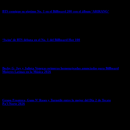
BTS consigue su séptimo No. 1 en el Billboard 200 con el álbum ‘ARIRANG’
March 30, 2026
‘Swim’ de BTS debuta en el No. 1 del Billboard Hot 100
March 30, 2026
Becky G, Joy y Julieta Venegas primeras homenajeadas anunciadas para Billboard
Mujeres Latinas en la Música 2026
March 30, 2026
Grupo Frontera, Guns N’ Roses y Turnstile entre lo mejor del Día 2 de Tecate
Pa’l Norte 2026
March 29, 2026