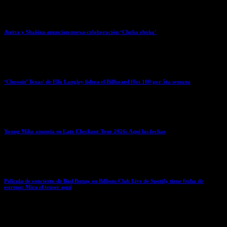
April 6, 2026
Anitta y Shakira anuncian nueva colaboración ‘Choka choka’
April 6, 2026
‘Choosin’ Texas’ de Ella Langley lidera el Billboard Hot 100 por 5ta semana
April 6, 2026
Young Miko anuncia su Late Checkout Tour 2026: Aquí las fechas
April 6, 2026
Película de concierto de Bad Bunny en Billions Club Live de Spotify tiene fecha de
estreno: Mira el teaser aquí
April 6, 2026