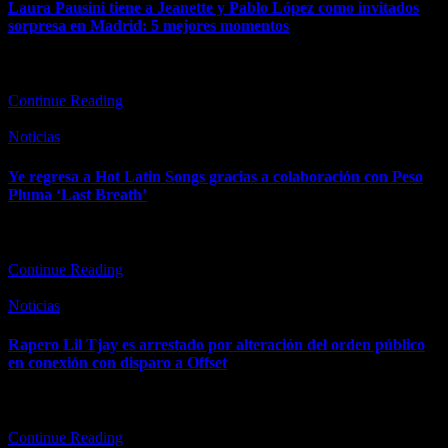
Laura Pausini tiene a Jeanette y Pablo López como invitados
sorpresa en Madrid: 5 mejores momentos
Tras cerrar con “Mariposa Technicolor”, Pausini se dirigió al público
con una de las frases más repetidas de la noche:…
Continue Reading
Posted
Noticias
in
Ye regresa a Hot Latin Songs gracias a colaboración con Peso
Pluma ‘Last Breath’
La canción le otorga al artista antes conocido como Kanye West su
primer top 10 en la lista de Billboard.…
Continue Reading
Posted
Noticias
in
Rapero Lil Tjay es arrestado por alteración del orden público
en conexión con disparo a Offset
"Lil Tjay no ha sido baleado, ni ha sido acusado de ningún tiroteo",
dice su abogada a Billboard. Lil Tjay ha sido…
Continue Reading