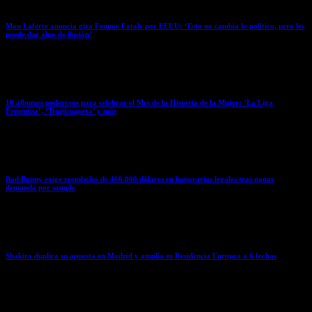
Mon Laferte anuncia gira Femme Fatale por EEUU: ‘Esto no cambia lo político, pero les
puede dar algo de ilusión’
March 24, 2026
10 álbumes poderosos para celebrar el Mes de la Historia de la Mujer: ‘La Liga
Femenina’, ‘Tropicoqueta’ y más
March 24, 2026
Bad Bunny exige reembolso de 466.000 dólares en honorarios legales tras ganar
demanda por sample
March 23, 2026
Shakira duplica su apuesta en Madrid y amplía su Residencia Europea a 6 fechas
March 23, 2026