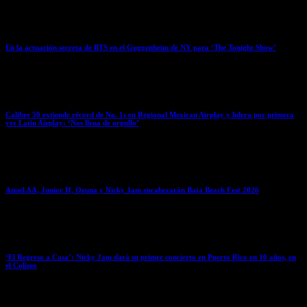
March 25, 2026
En la actuación secreta de BTS en el Guggenheim de NY para ‘The Tonight Show’
March 25, 2026
Calibre 50 extiende récord de No. 1s en Regional Mexican Airplay y lidera por primera
vez Latin Airplay: ‘Nos llena de orgullo’
March 24, 2026
Anuel AA, Junior H, Ozuna y Nicky Jam encabezarán Baja Beach Fest 2026
March 24, 2026
‘El Regreso a Casa’: Nicky Jam dará su primer concierto en Puerto Rico en 10 años, en
el Coliseo
March 24, 2026