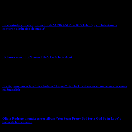
April 3, 2026
En el estudio con el coproductor de ‘ARIRANG’ de BTS Tyler Spry: ‘Intentamos
capturar algún tipo de magia’
April 3, 2026
U2 lanza nuevo EP ‘Easter Lily’: Escúchalo Aquí
April 3, 2026
Bratty pone voz a la icónica balada “Linger” de The Cranberries en un renovado remix
en Spanglish
April 3, 2026
Olivia Rodrigo anuncia tercer álbum ‘You Seem Pretty Sad for a Girl So in Love’ y
fecha de lanzamiento