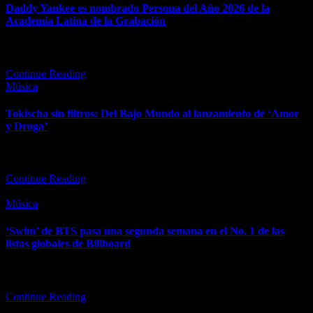
Daddy Yankee es nombrado Persona del Año 2026 de la
Academia Latina de la Grabación
El artista puertorriqueño será homenajeado en una gala especial el
11 de noviembre en Las Vegas durante la Semana Latin…
Continue Reading
Posted
Música
in
Tokischa sin filtros: Del Bajo Mundo al lanzamiento de ‘Amor
y Droga’
En una entrevista íntima en su casa, la artista habló de su madre,
niñez, amor por la lectura, novio nuevo,…
Continue Reading
Posted
Música
in
‘Swim’ de BTS pasa una segunda semana en el No. 1 de las
listas globales de Billboard
Además, "Dracula" de Tame Impala y JENNIE entra al top 10 de
las listas Global 200 y Global Excl. U.S.…
Continue Reading