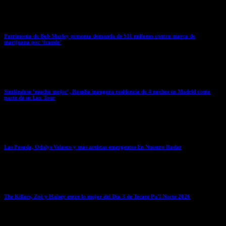
March 31, 2026
Patrimonio de Bob Marley presenta demanda de $11 millones contra marca de
marijuana por ‘fraude’
March 31, 2026
Sintiéndose ‘mucho mejor’, Rosalía inaugura residencia de 4 noches en Madrid como
parte de su Lux Tour
March 30, 2026
Las Posada, Odalys Velasco y más artistas emergentes En Nuestro Radar
March 30, 2026
The Killers, Zoé y Halsey entre lo mejor del Día 3 de Tecate Pa’l Norte 2026
March 30, 2026