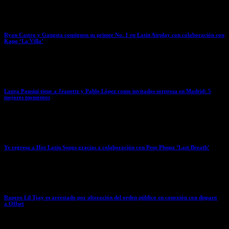
April 8, 2026
Ryan Castro y Gangsta consiguen su primer No. 1 en Latin Airplay con colaboración con
Kapo ‘La Villa’
April 8, 2026
Laura Pausini tiene a Jeanette y Pablo López como invitados sorpresa en Madrid: 5
mejores momentos
April 7, 2026
Ye regresa a Hot Latin Songs gracias a colaboración con Peso Pluma ‘Last Breath’
April 7, 2026
Rapero Lil Tjay es arrestado por alteración del orden público en conexión con disparo
a Offset
April 7, 2026