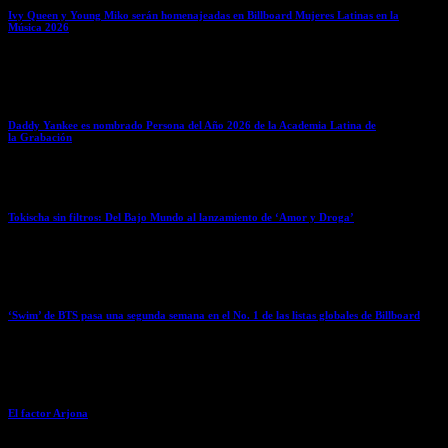
Ivy Queen y Young Miko serán homenajeadas en Billboard Mujeres Latinas en la
Música 2026
April 7, 2026
Daddy Yankee es nombrado Persona del Año 2026 de la Academia Latina de
la Grabación
April 7, 2026
Tokischa sin filtros: Del Bajo Mundo al lanzamiento de ‘Amor y Droga’
April 6, 2026
‘Swim’ de BTS pasa una segunda semana en el No. 1 de las listas globales de Billboard
April 6, 2026
El factor Arjona