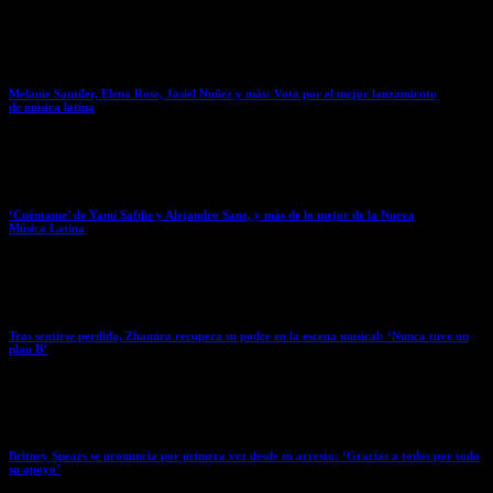
March 28, 2026
Melanie Santiler, Elena Rose, Jasiel Nuñez y más: Vota por el mejor lanzamiento
de música latina
March 27, 2026
‘Cuéntame’ de Yami Safdie y Alejandro Sanz, y más de lo mejor de la Nueva
Música Latina
March 27, 2026
Tras sentirse perdida, Zhamira recupera su poder en la escena musical: ‘Nunca tuve un
plan B’
March 27, 2026
Britney Spears se pronuncia por primera vez desde su arresto: ‘Gracias a todos por todo
su apoyo’