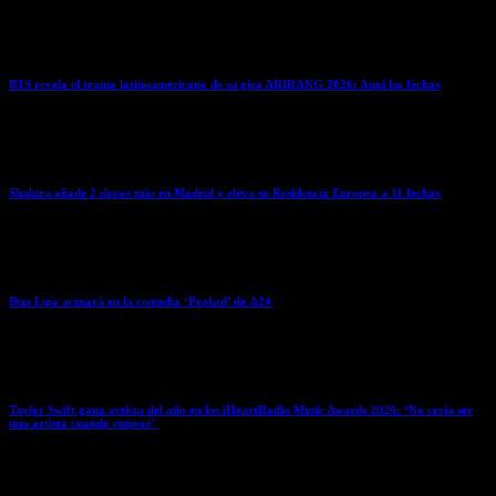
March 27, 2026
BTS revela el tramo latinoamericano de su gira ARIRANG 2026: Aquí las fechas
March 27, 2026
Shakira añade 2 shows más en Madrid y eleva su Residencia Europea a 11 fechas
March 27, 2026
Dua Lipa actuará en la comedia ‘Peaked’ de A24
March 27, 2026
Taylor Swift gana artista del año en los iHeartRadio Music Awards 2026: ‘No creía ser
una artista cuando empecé’
March 26, 2026