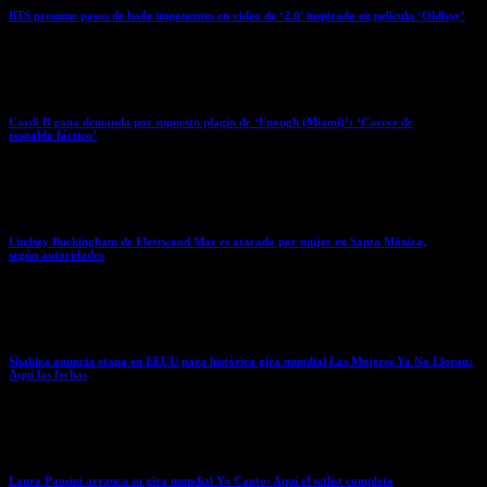
BTS presume pasos de baile imponentes en video de ‘2.0’ inspirado en película ‘Oldboy’
April 2, 2026
Cardi B gana demanda por supuesto plagio de ‘Enough (Miami)’: ‘Carece de
respaldo fáctico’
April 2, 2026
Lindsey Buckingham de Fleetwood Mac es atacado por mujer en Santa Mónica,
según autoridades
April 2, 2026
Shakira anuncia etapa en EEUU para histórica gira mundial Las Mujeres Ya No Lloran:
Aquí las fechas
April 1, 2026
Laura Pausini arranca su gira mundial Yo Canto: Aquí el setlist completo