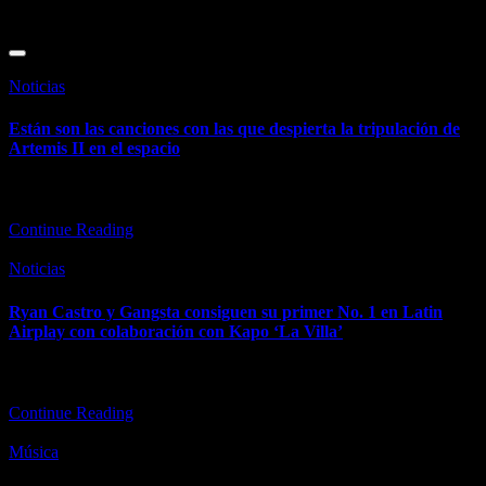
March 19, 2026
Posted
Noticias
in
Están son las canciones con las que despierta la tripulación de
Artemis II en el espacio
La NASA ha compartido el playlist matutino de los astronautas. A
pesar de lo que dice la canción, el Pink…
Continue Reading
Posted
Noticias
in
Ryan Castro y Gangsta consiguen su primer No. 1 en Latin
Airplay con colaboración con Kapo ‘La Villa’
"Nace como toda nuestra música, genuina y con mucha identidad
musical porque funciona lo mejor de dos géneros: dancehall y…
Continue Reading
Posted
Música
in