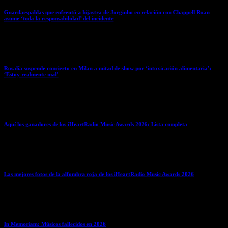
Guardaespaldas que enfrentó a hijastra de Jorginho en relación con Chappell Roan
asume ‘toda la responsabilidad’ del incidente
March 26, 2026
Rosalía suspende concierto en Milan a mitad de show por ‘intoxicación alimentaria’:
‘Estoy realmente mal’
March 26, 2026
Aquí los ganadores de los iHeartRadio Music Awards 2026: Lista completa
March 26, 2026
Las mejores fotos de la alfombra roja de los iHeartRadio Music Awards 2026
March 26, 2026
In Memoriam: Músicos fallecidos en 2026