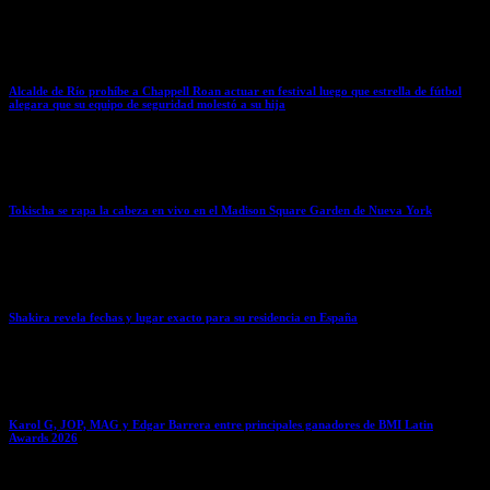
March 23, 2026
Alcalde de Río prohíbe a Chappell Roan actuar en festival luego que estrella de fútbol
alegara que su equipo de seguridad molestó a su hija
March 22, 2026
Tokischa se rapa la cabeza en vivo en el Madison Square Garden de Nueva York
March 22, 2026
Shakira revela fechas y lugar exacto para su residencia en España
March 20, 2026
Karol G, JOP, MAG y Edgar Barrera entre principales ganadores de BMI Latin
Awards 2026
March 20, 2026