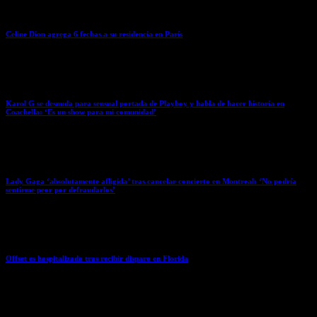
Celine Dion agrega 6 fechas a su residencia en París
April 7, 2026
Karol G se desnuda para sensual portada de Playboy y habla de hacer historia en
Coachella: ‘Es un show para mi comunidad’
April 7, 2026
Lady Gaga ‘absolutamente afligida’ tras cancelar concierto en Montreal: ‘No podría
sentirme peor por defraudarlos’
April 7, 2026
Offset es hospitalizado tras recibir disparo en Florida
April 7, 2026