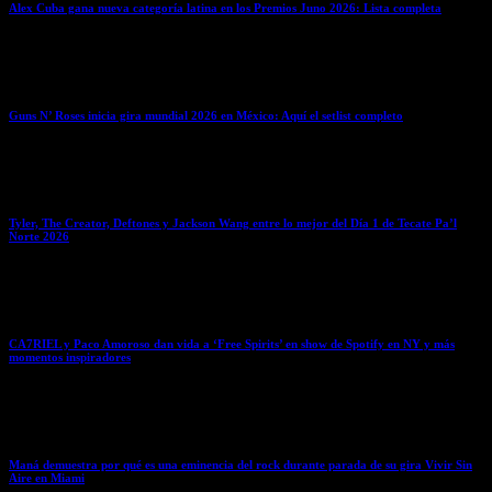
Alex Cuba gana nueva categoría latina en los Premios Juno 2026: Lista completa
March 29, 2026
Guns N’ Roses inicia gira mundial 2026 en México: Aquí el setlist completo
March 29, 2026
Tyler, The Creator, Deftones y Jackson Wang entre lo mejor del Día 1 de Tecate Pa’l
Norte 2026
March 28, 2026
CA7RIEL y Paco Amoroso dan vida a ‘Free Spirits’ en show de Spotify en NY y más
momentos inspiradores
March 28, 2026
Maná demuestra por qué es una eminencia del rock durante parada de su gira Vivir Sin
Aire en Miami