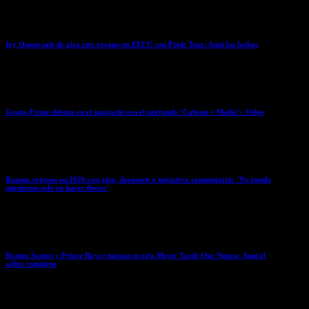
April 3, 2026
Ivy Queen sale de gira este verano en EEUU con Pride Tour: Aquí las fechas
April 3, 2026
Grupo Firme debuta en el mariachi con el profundo ‘Cabrón y Medio’: Video
April 2, 2026
Rosana regresa en 2026 con gira, docuserie e iniciativa comunitaria: ‘No puedo
quedarme solo en hacer discos’
April 2, 2026
Romeo Santos y Prince Royce inician su gira Mejor Tarde Que Nunca: Aquí el
setlist completo
April 2, 2026