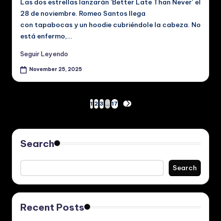
Las dos estrellas lanzarán 'Better Late Than Never' el
28 de noviembre. Romeo Santos llega
con tapabocas y un hoodie cubriéndole la cabeza. No
está enfermo,…
Seguir Leyendo
November 25, 2025
Posts
1
2
3
…
17
NEXT
PAGE
pagination
Search
Search
Recent Posts