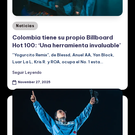
p
a
ñ
Posted
Noticias
o
in
Colombia tiene su propio Billboard
l:
Hot 100: ‘Una herramienta invaluable’
N
"Yogurcito Remix", de Blessd, Anuel AA, Yan Block,
o
Luar La L, Kris R. y ROA, ocupa el No. 1 esta…
ti
Seguir Leyendo
ci
November 27, 2025
a
s
d
e
M