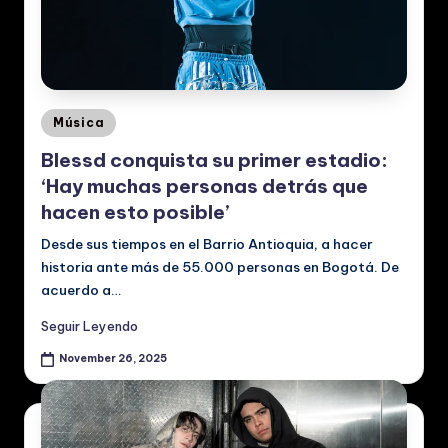
ú
si
c
a
Posted
Música
in
y
Blessd conquista su primer estadio:
V
‘Hay muchas personas detrás que
hacen esto posible’
id
Desde sus tiempos en el Barrio Antioquia, a hacer
e
historia ante más de 55.000 personas en Bogotá. De
o
acuerdo a…
s
Seguir Leyendo
M
November 26, 2025
u
si