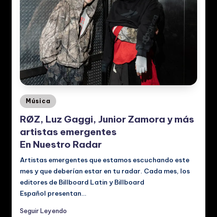
c
al
e
s
Posted
Música
in
RØZ, Luz Gaggi, Junior Zamora y más
artistas emergentes
En Nuestro Radar
Artistas emergentes que estamos escuchando este
mes y que deberían estar en tu radar. Cada mes, los
editores de Billboard Latin y Billboard
Español presentan…
Seguir Leyendo