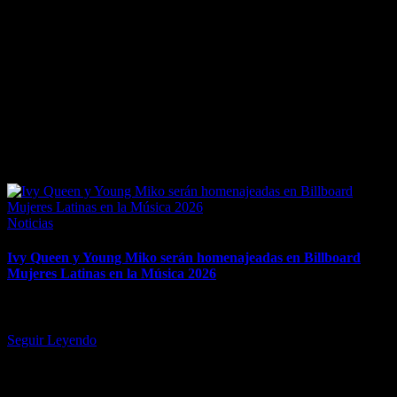
April 7, 2026
Posted
Noticias
in
Ivy Queen y Young Miko serán homenajeadas en Billboard
Mujeres Latinas en la Música 2026
Ambas artistas se unen a las agasajadas previamente anunciadas
Becky G, Joy y Julieta Venegas. Ivy Queen y Young Miko…
Seguir Leyendo