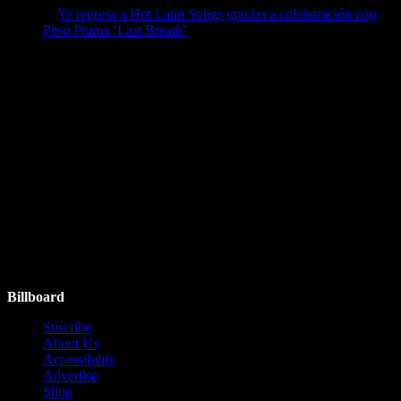
Ye regresa a Hot Latin Songs gracias a colaboración con
Peso Pluma ‘Last Breath’
by billboard
April 7, 2026
Ads
Follow Us
Instagram
Facebook
Twitter
YouTube
Billboard
Suscribe
About Us
Accessibility
Advertise
Shop