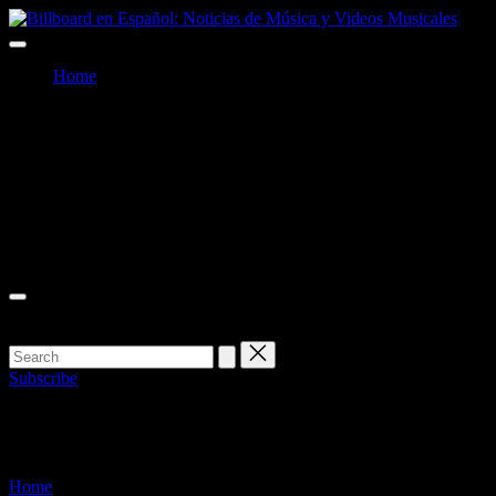
Skip
Billb
to
Billboard
en
content
en
Españ
Home
Español:
Notic
Noticias
de
Facebook
de
Músi
Música
y
Twitter
y
Vide
Videos
Music
Instagram
Musicales
Youtube
Subscribe
billboard charts
Home
»
billboard charts