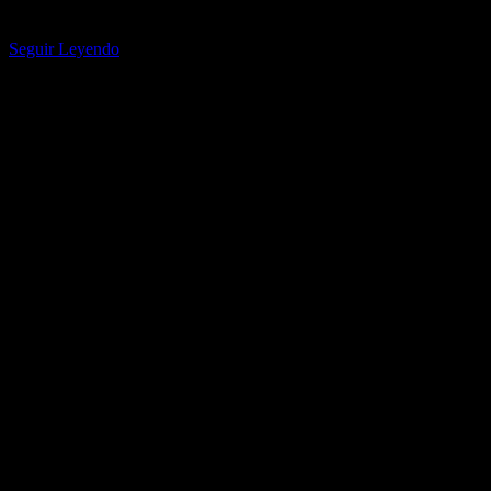
"Lil Tjay no ha sido baleado, ni ha sido acusado de ningún tiroteo",
dice su abogada a Billboard. Lil Tjay ha sido…
Seguir Leyendo