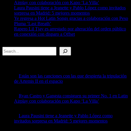
Airplay con colaboración con Kapo ‘La Villa’
Laura Pausini tiene a Jeanette y Pablo López como invitados
sorpresa en Madrid: 5 mejores momentos
Ye regresa a Hot Latin Songs gracias a colaboración con Peso
Pluma ‘Last Breath’
Rapero Lil Tjay es arrestado por alteración del orden público
en conexión con disparo a Offset
Search
Recent Posts
Están son las canciones con las que despierta la tripulación
de Artemis II en el espacio
by billboard
April 8, 2026
Ryan Castro y Gangsta consiguen su primer No. 1 en Latin
Airplay con colaboración con Kapo ‘La Villa’
by billboard
April 8, 2026
Laura Pausini tiene a Jeanette y Pablo López como
invitados sorpresa en Madrid: 5 mejores momentos
by billboard
April 7, 2026