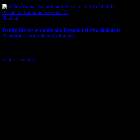
April 7, 2026
Posted
Noticias
in
Daddy Yankee es nombrado Persona del Año 2026 de la
Academia Latina de la Grabación
El artista puertorriqueño será homenajeado en una gala especial el
11 de noviembre en Las Vegas durante la Semana Latin…
Seguir Leyendo