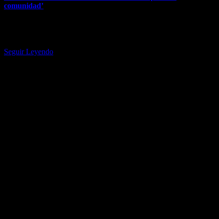
comunidad’
La estrella también abordó sus complejos sentimientos respecto a
condenar públicamente a ICE. Karol G desnuda su alma — y
muestra…
Seguir Leyendo