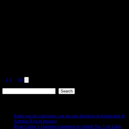
April 7, 2026
Posts
Next
1
2
3
…
83
page
Search
pagination
Search
Recent Posts
Están son las canciones con las que despierta la tripulación de
Artemis II en el espacio
Ryan Castro y Gangsta consiguen su primer No. 1 en Latin