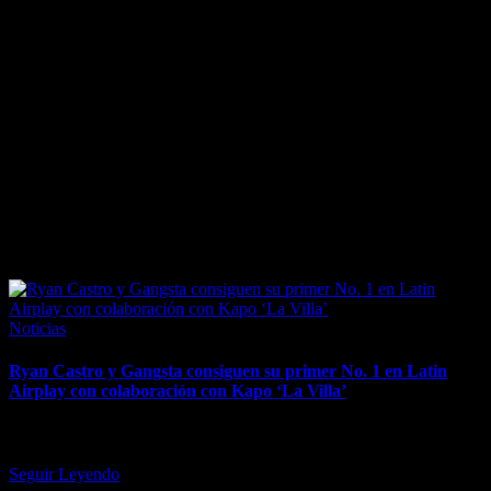
April 8, 2026
Posted
Noticias
in
Ryan Castro y Gangsta consiguen su primer No. 1 en Latin
Airplay con colaboración con Kapo ‘La Villa’
"Nace como toda nuestra música, genuina y con mucha identidad
musical porque funciona lo mejor de dos géneros: dancehall y…
Seguir Leyendo