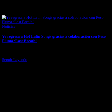
April 8, 2026
Posted
Noticias
in
Ye regresa a Hot Latin Songs gracias a colaboración con Peso
Pluma ‘Last Breath’
La canción le otorga al artista antes conocido como Kanye West su
primer top 10 en la lista de Billboard.…
Seguir Leyendo