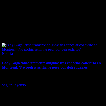
April 7, 2026
Posted
Noticias
in
Lady Gaga ‘absolutamente afligida’ tras cancelar concierto en
Montreal: ‘No podría sentirme peor por defraudarlos’
La estrella tuvo que cancelar la tercera de tres noches de su Mayhem
Ball en el Bell Centre debido a…
Seguir Leyendo