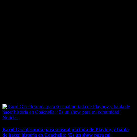
April 7, 2026
Posted
Noticias
in
Karol G se desnuda para sensual portada de Playboy y habla
de hacer historia en Coachella: ‘Es un show para mi