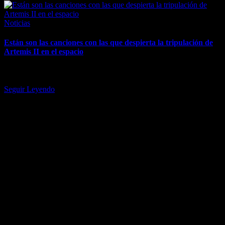
Posted
Noticias
in
Están son las canciones con las que despierta la tripulación de
Artemis II en el espacio
La NASA ha compartido el playlist matutino de los astronautas. A
pesar de lo que dice la canción, el Pink…
Seguir Leyendo