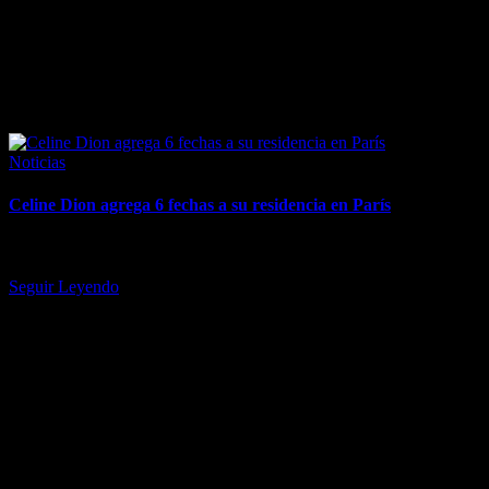
April 7, 2026
Posted
Noticias
in
Celine Dion agrega 6 fechas a su residencia en París
Los shows adicionales en el París La Défense Arena se llevarán a
cabo en septiembre y octubre. Celine Dion ha expandido…
Seguir Leyendo