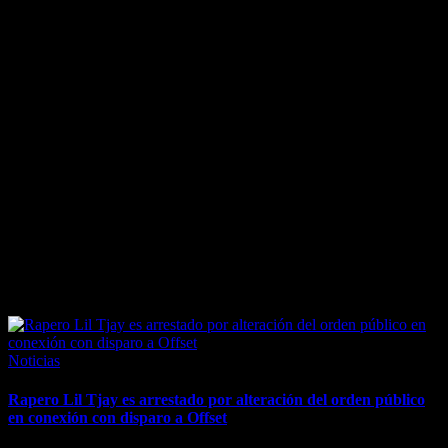
April 7, 2026
Posted
Noticias
in
Rapero Lil Tjay es arrestado por alteración del orden público
en conexión con disparo a Offset