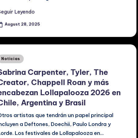
Seguir Leyendo
August 28, 2025
Posted
Noticias
n
Sabrina Carpenter, Tyler, The
Creator, Chappell Roan y más
encabezan Lollapalooza 2026 en
Chile, Argentina y Brasil
Otros artistas que tendrán un papel principal
incluyen a Deftones, Doechii, Paulo Londra y
Lorde. Los festivales de Lollapalooza en…