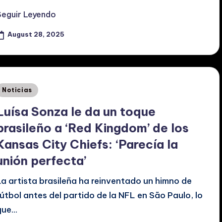
Seguir Leyendo
August 28, 2025
Posted
Noticias
n
Luísa Sonza le da un toque
brasileño a ‘Red Kingdom’ de los
Kansas City Chiefs: ‘Parecía la
unión perfecta’
La artista brasileña ha reinventado un himno de
fútbol antes del partido de la NFL en São Paulo, lo
que…