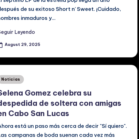
El séptimo LP de la estrella pop llega un año
después de su exitoso Short n' Sweet. ¡Cuidado,
hombres inmaduros y…
Seguir Leyendo
August 29, 2025
Posted
Noticias
n
Selena Gomez celebra su
despedida de soltera con amigas
en Cabo San Lucas
Ahora está un paso más cerca de decir "Sí quiero".
Las campanas de boda suenan cada vez más