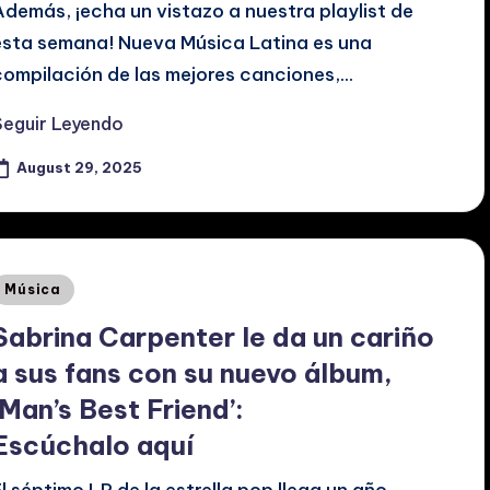
Además, ¡echa un vistazo a nuestra playlist de
esta semana! Nueva Música Latina es una
compilación de las mejores canciones,…
Seguir Leyendo
August 29, 2025
Posted
Música
n
Sabrina Carpenter le da un cariño
a sus fans con su nuevo álbum,
‘Man’s Best Friend’:
Escúchalo aquí