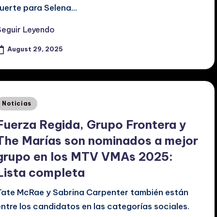
fuerte para Selena…
Seguir Leyendo
August 29, 2025
Posted
Noticias
n
Fuerza Regida, Grupo Frontera y
The Marías son nominados a mejor
grupo en los MTV VMAs 2025:
Lista completa
Tate McRae y Sabrina Carpenter también están
entre los candidatos en las categorías sociales.