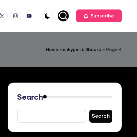
ook
witter
Instagram
Youtube
Subscribe
Home
»
enhypen billboard
»
Page 4
Search
Search