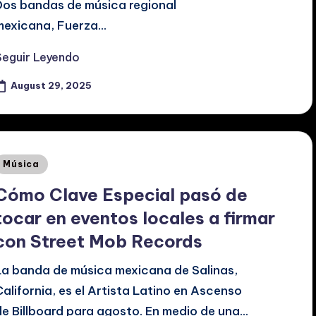
Dos bandas de música regional
mexicana, Fuerza…
Seguir Leyendo
August 29, 2025
Posted
Música
n
Cómo Clave Especial pasó de
tocar en eventos locales a firmar
con Street Mob Records
La banda de música mexicana de Salinas,
California, es el Artista Latino en Ascenso
de Billboard para agosto. En medio de una…