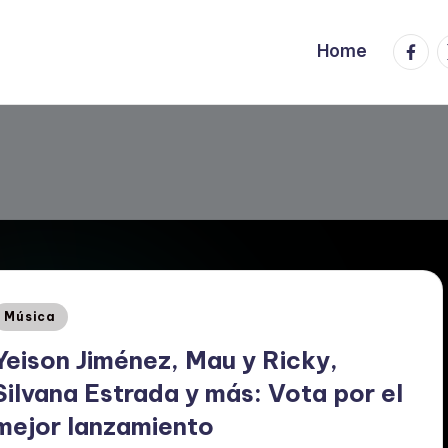
Faceb
T
Home
Posted
Música
n
Yeison Jiménez, Mau y Ricky,
Silvana Estrada y más: Vota por el
mejor lanzamiento