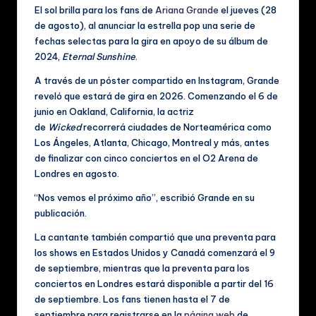
ú
El sol brilla para los fans de
Ariana Grande
el jueves (28
de agosto), al anunciar la estrella pop una serie de
si
fechas selectas para la gira en apoyo de su álbum de
c
2024,
Eternal Sunshine
.
a
A través de un póster compartido en Instagram, Grande
reveló que estará de gira en 2026. Comenzando el 6 de
y
junio en Oakland, California, la actriz
V
de
Wicked
recorrerá ciudades de Norteamérica como
Los Ángeles, Atlanta, Chicago, Montreal y más, antes
id
de finalizar con cinco conciertos en el O2 Arena de
e
Londres en agosto.
o
“Nos vemos el próximo año”, escribió Grande en su
publicación.
s
La cantante también compartió que una preventa para
M
los shows en Estados Unidos y Canadá comenzará el 9
u
de septiembre, mientras que la preventa para los
conciertos en Londres estará disponible a partir del 16
si
de septiembre. Los fans tienen hasta el 7 de
septiembre para registrarse en la
página web
de