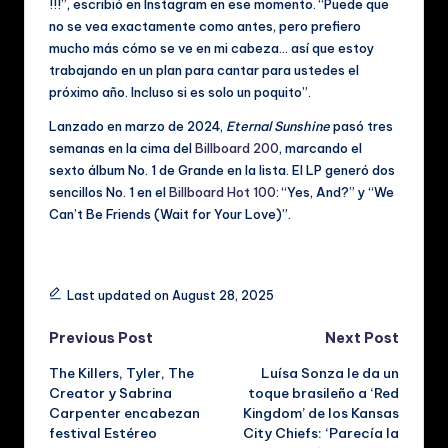
!!!”, escribió en Instagram en ese momento. “Puede que
no se vea exactamente como antes, pero prefiero
mucho más cómo se ve en mi cabeza… así que estoy
trabajando en un plan para cantar para ustedes el
próximo año. Incluso si es solo un poquito”.
Lanzado en marzo de 2024,
Eternal Sunshine
pasó tres
semanas en la cima del
Billboard 200
, marcando el
sexto álbum No. 1 de Grande en la lista. El LP generó dos
sencillos No. 1 en el
Billboard Hot 100
: “Yes, And?” y “We
Can’t Be Friends (Wait for Your Love)”.
Tags:
Last updated on August 28, 2025
Post
Previous Post
Next Post
The Killers, Tyler, The
Luísa Sonza le da un
navigation
Creator y Sabrina
toque brasileño a ‘Red
Carpenter encabezan
Kingdom’ de los Kansas
festival Estéreo
City Chiefs: ‘Parecía la