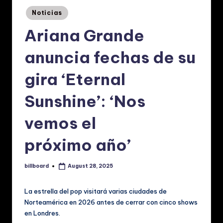
p
Posted
Noticias
a
in
Ariana Grande
ñ
o
anuncia fechas de su
l:
gira ‘Eternal
N
Sunshine’: ‘Nos
o
ti
vemos el
ci
próximo año’
a
s
billboard
August 28, 2025
Posted
by
d
La estrella del pop visitará varias ciudades de
e
Norteamérica en 2026 antes de cerrar con cinco shows
M
en Londres.