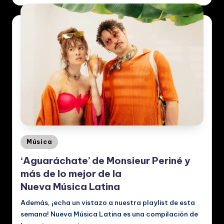
c
al
e
s
Posted
Música
in
‘Aguaráchate’ de Monsieur Periné y
más de lo mejor de la
Nueva Música Latina
Además, ¡echa un vistazo a nuestra playlist de esta
semana! Nueva Música Latina es una compilación de