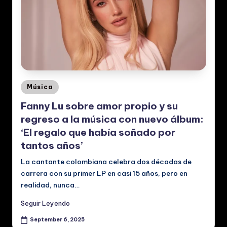
ú
si
c
a
y
Posted
Música
V
in
Fanny Lu sobre amor propio y su
id
regreso a la música con nuevo álbum:
e
‘El regalo que había soñado por
o
tantos años’
s
La cantante colombiana celebra dos décadas de
carrera con su primer LP en casi 15 años, pero en
M
realidad, nunca…
u
Seguir Leyendo
si
September 6, 2025