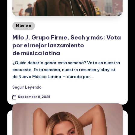
p
a
ñ
Posted
Música
o
in
Milo J, Grupo Firme, Sech y más: Vota
l:
por el mejor lanzamiento
N
de música latina
o
¿Quién debería ganar esta semana? Vota en nuestra
encuesta. Esta semana, nuestro resumen y playlist
ti
de Nueva Música Latina — curado por…
ci
Seguir Leyendo
a
September 6, 2025
s
d
e
M