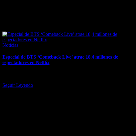
March 25, 2026
Posted
Noticias
in
Especial de BTS ‘Comeback Live’ atrae 18,4 millones de
espectadores en Netflix
El especial entró en el top 10 semanal de la plataforma en 80 países
y fue No. 1 en 24…
Seguir Leyendo