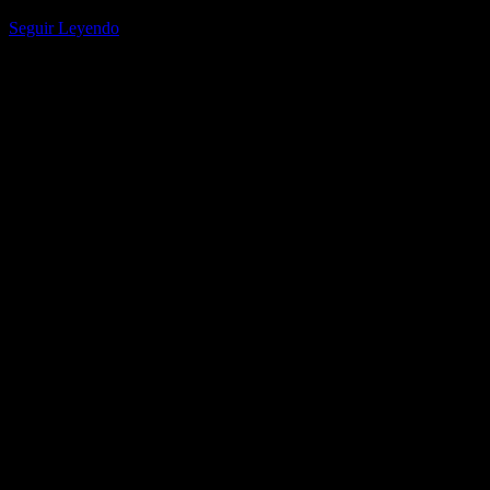
mayo. Nicky Jam regresará a Puerto Rico para realizar…
Seguir Leyendo