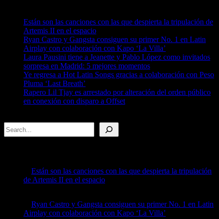
Recent Posts
Están son las canciones con las que despierta la tripulación de
Artemis II en el espacio
Ryan Castro y Gangsta consiguen su primer No. 1 en Latin
Airplay con colaboración con Kapo ‘La Villa’
Laura Pausini tiene a Jeanette y Pablo López como invitados
sorpresa en Madrid: 5 mejores momentos
Ye regresa a Hot Latin Songs gracias a colaboración con Peso
Pluma ‘Last Breath’
Rapero Lil Tjay es arrestado por alteración del orden público
en conexión con disparo a Offset
Search
Recent Posts
Están son las canciones con las que despierta la tripulación
de Artemis II en el espacio
by billboard
April 8, 2026
Ryan Castro y Gangsta consiguen su primer No. 1 en Latin
Airplay con colaboración con Kapo ‘La Villa’