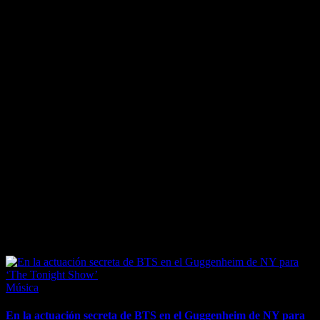
March 25, 2026
Posted
Música
in
En la actuación secreta de BTS en el Guggenheim de NY para