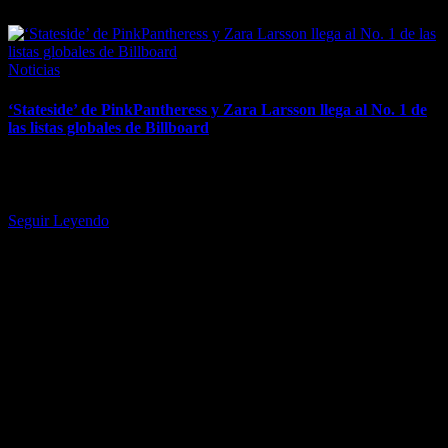
March 25, 2026
Posted
Noticias
in
‘Stateside’ de PinkPantheress y Zara Larsson llega al No. 1 de
las listas globales de Billboard
Ambas artistas logran su primer No. 1 en el Global 200 y Global
Excl. U.S. “Stateside” de PinkPantheress con Zara Larsson, sube
un…
Seguir Leyendo