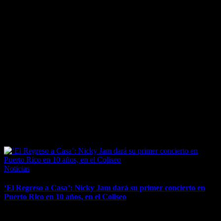
March 24, 2026
Posted
Noticias
in
‘El Regreso a Casa’: Nicky Jam dará su primer concierto en
Puerto Rico en 10 años, en el Coliseo
El superastro promete "una noche histórica" en el Choli el 23 de