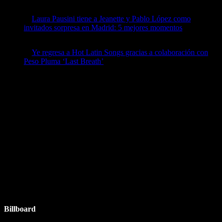
by billboard
April 8, 2026
Laura Pausini tiene a Jeanette y Pablo López como
invitados sorpresa en Madrid: 5 mejores momentos
by billboard
April 7, 2026
Ye regresa a Hot Latin Songs gracias a colaboración con
Peso Pluma ‘Last Breath’
by billboard
April 7, 2026
Ads
Follow Us
Instagram
Facebook
Twitter
YouTube
Billboard