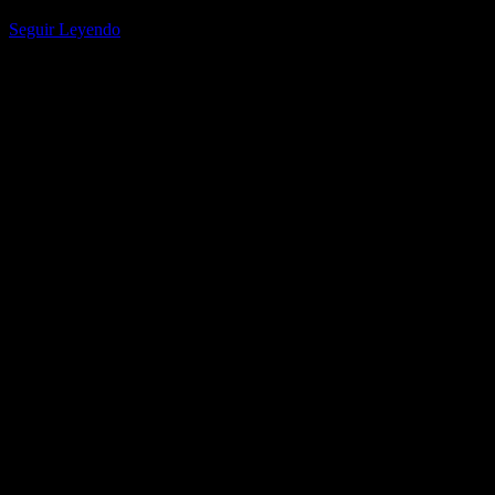
mira las nuevas reglas de elegibilidad para…
Seguir Leyendo