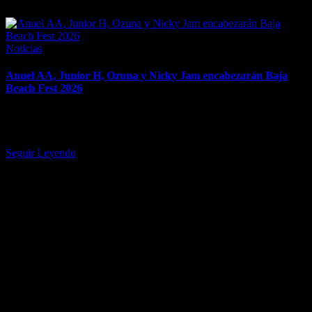
March 24, 2026
Posted
Noticias
in
Anuel AA, Junior H, Ozuna y Nicky Jam encabezarán Baja
Beach Fest 2026
Yandel Sinfónico, John Summit y Sean Paul también harán
apariciones especiales. El cartel del Baja Beach Fest 2026 se
anunció…
Seguir Leyendo