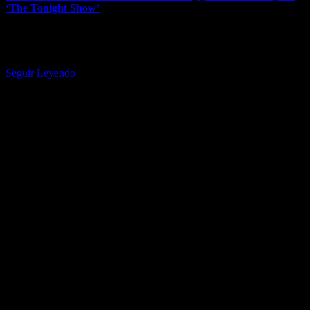
‘The Tonight Show’
La boy band grabó su interpretación de dos canciones,
y Billboard estuvo en la escena. El Museo Guggenheim en Nueva
York es…
Seguir Leyendo