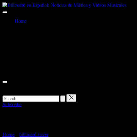
Skip
Billb
to
Billboard
en
content
en
Españ
Home
Español:
Notic
Noticias
de
Facebook
de
Músi
Música
y
Twitter
y
Vide
Videos
Music
Instagram
Musicales
Youtube
Subscribe
billboard cover
Home
»
billboard cover
»
Page 4