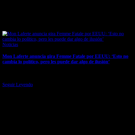
March 24, 2026
Posted
Noticias
in
Mon Laferte anuncia gira Femme Fatale por EEUU: ‘Esto no
cambia lo político, pero les puede dar algo de ilusión’
La artista chilena-mexicana comenzará su tour el 24 de julio,
visitando 26 ciudades de Estados Unidos y haciendo dos paradas…
Seguir Leyendo