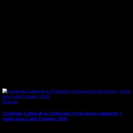
March 25, 2026
Posted
Noticias
in
Academia Latina de la Grabación revela nueva categorías y
reglas para Latin Grammy 2026
Desde cambios de nombres de categorías hasta el uso de IA y más,