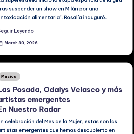
La superestrella inició la etapa española de la gira
tras suspender un show en Milán por una
"intoxicación alimentaria". Rosalía inauguró…
Seguir Leyendo
March 30, 2026
Posted
Música
n
Las Posada, Odalys Velasco y más
artistas emergentes
En Nuestro Radar
En celebración del Mes de la Mujer, estas son las
artistas emergentes que hemos descubierto en