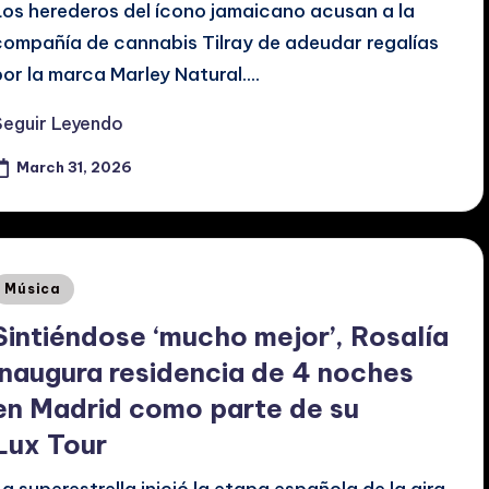
Los herederos del ícono jamaicano acusan a la
compañía de cannabis Tilray de adeudar regalías
por la marca Marley Natural.…
Seguir Leyendo
March 31, 2026
Posted
Música
n
Sintiéndose ‘mucho mejor’, Rosalía
inaugura residencia de 4 noches
en Madrid como parte de su
Lux Tour