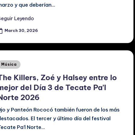
marzo y que deberían…
Seguir Leyendo
March 30, 2026
Posted
Música
n
The Killers, Zoé y Halsey entre lo
mejor del Día 3 de Tecate Pa’l
Norte 2026
Djo y Panteón Rococó también fueron de los más
destacados. El tercer y último día del festival
Tecate Pa’l Norte…