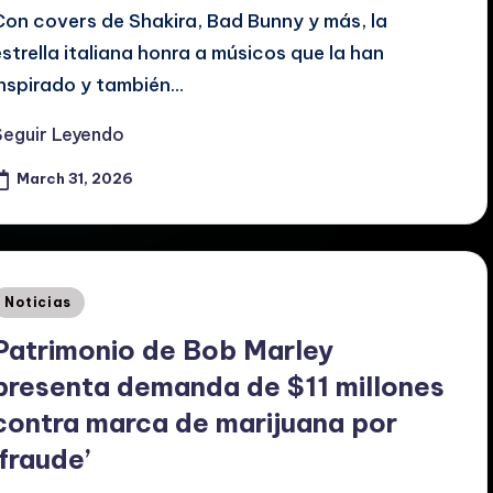
Con covers de Shakira, Bad Bunny y más, la
estrella italiana honra a músicos que la han
inspirado y también…
Seguir Leyendo
March 31, 2026
Posted
Noticias
n
Patrimonio de Bob Marley
presenta demanda de $11 millones
contra marca de marijuana por
‘fraude’