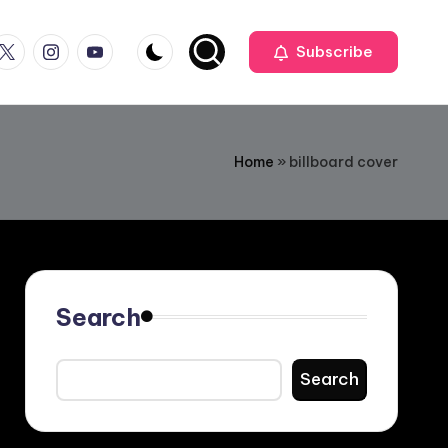
ook
witter
Instagram
Youtube
Subscribe
Home
»
billboard cover
Search
Search