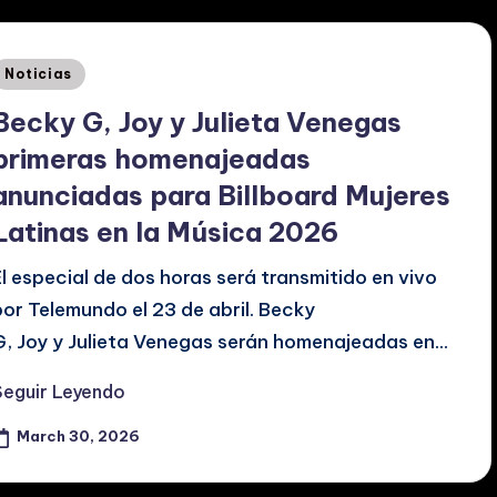
Posted
Noticias
n
Becky G, Joy y Julieta Venegas
primeras homenajeadas
anunciadas para Billboard Mujeres
Latinas en la Música 2026
El especial de dos horas será transmitido en vivo
por Telemundo el 23 de abril. Becky
G, Joy y Julieta Venegas serán homenajeadas en…
Seguir Leyendo
March 30, 2026