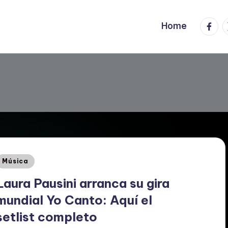
Faceb
T
Home
Posted
Música
n
Laura Pausini arranca su gira
mundial Yo Canto: Aquí el
setlist completo