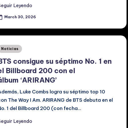
Seguir Leyendo
March 30, 2026
Posted
Noticias
n
BTS consigue su séptimo No. 1 en
el Billboard 200 con el
álbum ‘ARIRANG’
Además, Luke Combs logra su séptimo top 10
con The Way I Am. ARIRANG de BTS debuta en el
No. 1 del Billboard 200 (con fecha…
Seguir Leyendo