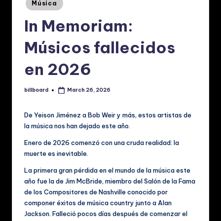
p
Posted
Música
in
a
In Memoriam:
ñ
Músicos fallecidos
o
en 2026
l:
N
billboard
March 26, 2026
Posted
o
by
ti
De Yeison Jiménez a Bob Weir y más, estos artistas de
la música nos han dejado este año.
ci
Enero de 2026 comenzó con una cruda realidad: la
a
muerte es inevitable.
s
La primera gran pérdida en el mundo de la música este
d
año fue la de Jim McBride, miembro del Salón de la Fama
de los Compositores de Nashville conocido por
e
componer éxitos de música country junto a Alan
M
Jackson. Falleció pocos días después de comenzar el