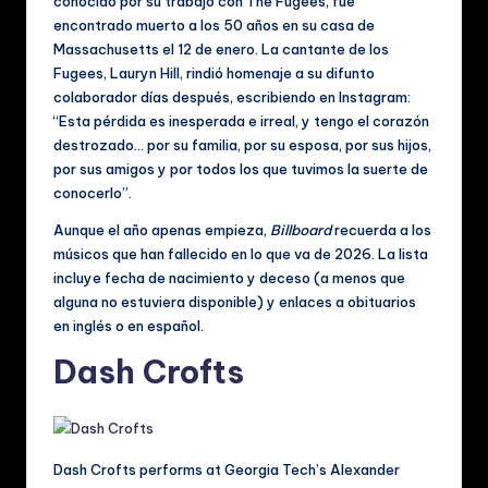
c
conocido por su trabajo con The Fugees, fue
encontrado muerto a los 50 años en su casa de
al
Massachusetts el 12 de enero. La cantante de los
e
Fugees, Lauryn Hill, rindió homenaje a su difunto
colaborador días después, escribiendo en Instagram:
s
“Esta pérdida es inesperada e irreal, y tengo el corazón
destrozado… por su familia, por su esposa, por sus hijos,
por sus amigos y por todos los que tuvimos la suerte de
conocerlo”.
Aunque el año apenas empieza,
Billboard
recuerda a los
músicos que han fallecido en lo que va de 2026. La lista
incluye fecha de nacimiento y deceso (a menos que
alguna no estuviera disponible) y enlaces a obituarios
en inglés o en español.
Dash Crofts
Dash Crofts performs at Georgia Tech’s Alexander