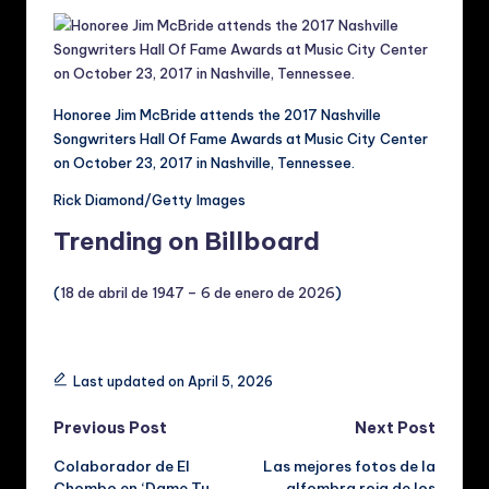
Honoree Jim McBride attends the 2017 Nashville
Songwriters Hall Of Fame Awards at Music City Center
on October 23, 2017 in Nashville, Tennessee.
Rick Diamond/Getty Images
Trending on Billboard
(
18 de abril de 1947 – 6 de enero de 2026
)
Tags:
Last updated on April 5, 2026
Post
Previous Post
Next Post
Colaborador de El
Las mejores fotos de la
navigation
Chombo en ‘Dame Tu
alfombra roja de los