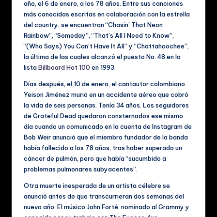
año, el 6 de enero, a los 78 años. Entre sus canciones
ú
más conocidas escritas en colaboración con la estrella
si
del country, se encuentran “Chasin’ That Neon
Rainbow”, “Someday”, “That’s All I Need to Know”,
c
“(Who Says) You Can’t Have It All” y “Chattahoochee”,
a
la última de las cuales alcanzó el puesto No. 48 en la
lista
Billboard Hot 100
en 1993.
y
Días después, el 10 de enero, el cantautor colombiano
V
Yeison Jiménez murió en un accidente aéreo que cobró
id
la vida de seis personas. Tenía 34 años. Los seguidores
de Grateful Dead quedaron consternados ese mismo
e
día cuando un comunicado en la cuenta de Instagram de
o
Bob Weir anunció que el miembro fundador de la banda
había fallecido a los 78 años, tras haber superado un
s
cáncer de pulmón, pero que había “sucumbido a
M
problemas pulmonares subyacentes”.
u
Otra muerte inesperada de un artista célebre se
anunció antes de que transcurrieran dos semanas del
si
nuevo año. El músico John Forté, nominado al Grammy y