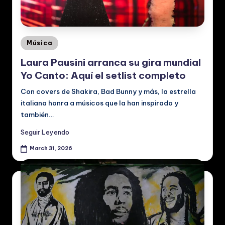
p
a
ñ
Posted
Música
o
in
Laura Pausini arranca su gira mundial
l:
Yo Canto: Aquí el setlist completo
N
Con covers de Shakira, Bad Bunny y más, la estrella
o
italiana honra a músicos que la han inspirado y
también…
ti
ci
Seguir Leyendo
a
March 31, 2026
s
d
e
M