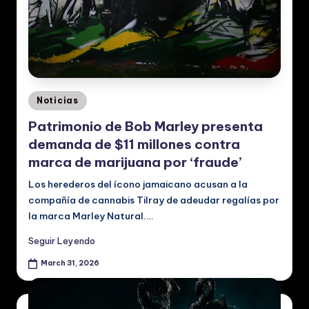
ú
si
c
a
Posted
y
Noticias
in
V
Patrimonio de Bob Marley presenta
demanda de $11 millones contra
id
marca de marijuana por ‘fraude’
e
Los herederos del ícono jamaicano acusan a la
o
compañía de cannabis Tilray de adeudar regalías por
s
la marca Marley Natural.…
M
Seguir Leyendo
u
March 31, 2026
si