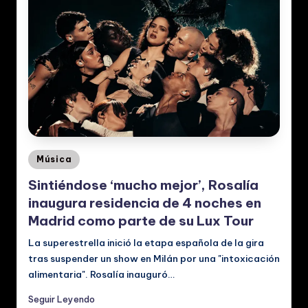
c
al
e
s
Posted
Música
in
Sintiéndose ‘mucho mejor’, Rosalía
inaugura residencia de 4 noches en
Madrid como parte de su Lux Tour
La superestrella inició la etapa española de la gira
tras suspender un show en Milán por una "intoxicación
alimentaria". Rosalía inauguró…
Seguir Leyendo