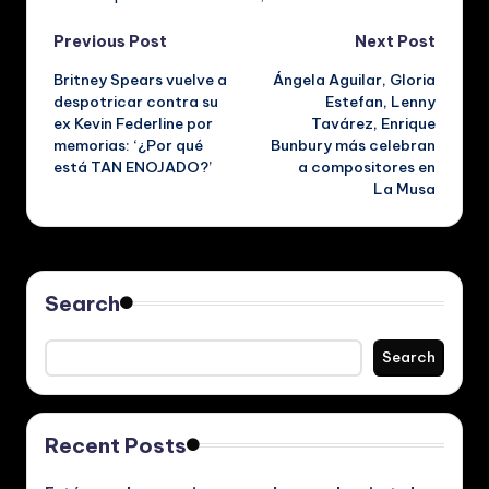
Post
Previous Post
Next Post
Britney Spears vuelve a
Ángela Aguilar, Gloria
navigation
despotricar contra su
Estefan, Lenny
ex Kevin Federline por
Tavárez, Enrique
memorias: ‘¿Por qué
Bunbury más celebran
está TAN ENOJADO?’
a compositores en
La Musa
Search
Search
Recent Posts