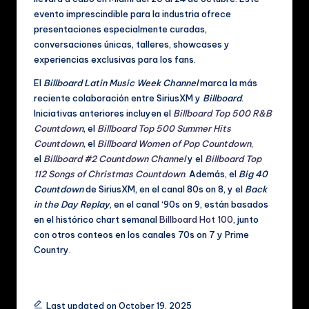
c
evento imprescindible para la industria ofrece
al
presentaciones especialmente curadas,
e
conversaciones únicas, talleres, showcases y
experiencias exclusivas para los fans.
s
El
Billboard Latin Music Week Channel
marca la más
reciente colaboración entre SiriusXM y
Billboard
.
Iniciativas anteriores incluyen el
Billboard Top 500 R&B
Countdown
, el
Billboard Top 500 Summer Hits
Countdown
, el
Billboard Women of Pop Countdown
,
el
Billboard #2 Countdown Channel
y el
Billboard Top
112 Songs of Christmas Countdown
. Además, el
Big 40
Countdown
de SiriusXM, en el canal 80s on 8, y el
Back
in the Day Replay
, en el canal ‘90s on 9, están basados
en el histórico chart semanal
Billboard Hot 100
, junto
con otros conteos en los canales 70s on 7 y Prime
Country.
Tags:
Last updated on October 19, 2025