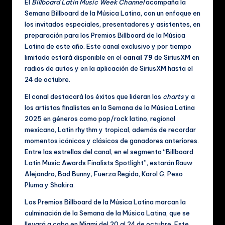
El
Billboard Latin Music Week Channel
acompaña la
ú
Semana Billboard de la Música Latina, con un enfoque en
si
los invitados especiales, presentadores y asistentes, en
preparación para los Premios Billboard de la Música
c
Latina de este año. Este canal exclusivo y por tiempo
a
limitado estará disponible en el
canal 79
de SiriusXM en
radios de autos y en la aplicación de SiriusXM hasta el
y
24 de octubre.
V
El canal destacará los éxitos que lideran los
charts
y a
id
los artistas finalistas en la Semana de la Música Latina
2025 en géneros como pop/rock latino, regional
e
mexicano, Latin rhythm y tropical, además de recordar
o
momentos icónicos y clásicos de ganadores anteriores.
Entre las estrellas del canal, en el segmento “Billboard
s
Latin Music Awards Finalists Spotlight”, estarán Rauw
M
Alejandro, Bad Bunny, Fuerza Regida, Karol G, Peso
Pluma y Shakira.
u
Los Premios Billboard de la Música Latina marcan la
si
culminación de la Semana de la Música Latina, que se
llevará a cabo en Miami del 20 al 24 de octubre. Este