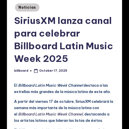
p
Posted
Noticias
a
in
SiriusXM lanza canal
ñ
o
para celebrar
l:
Billboard Latin Music
N
Week 2025
o
ti
billboard
October 17, 2025
Posted
ci
by
a
El
Billboard Latin Music Week Channel
destaca a las
estrellas más grandes de la música latina de este año.
s
A partir del viernes 17 de octubre, SiriusXM celebrará la
d
semana más importante de la música latina con
e
el
Billboard Latin Music Week Channel
, destacando a
los artistas latinos que lideran las listas de éxitos.
M