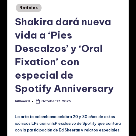
p
Posted
Noticias
a
in
Shakira dará nueva
ñ
o
vida a ‘Pies
l:
Descalzos’ y ‘Oral
N
Fixation’ con
o
ti
especial de
ci
Spotify Anniversary
a
s
billboard
October 17, 2025
Posted
by
d
La artista colombiana celebra 20 y 30 años de estos
e
icónicos LPs con un EP exclusivo de Spotify que contará
M
con la participación de Ed Sheeran y relatos especiales.