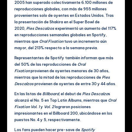
c
2005 han superado colectivamente 6.100 millones de
al
reproducciones globales, con más de 955 millones
provenientes solo de oyentes en Estados Unidos. Tras
e
la presentación de Shakira en el Super Bowl de
s
2020,
Pies Descalzos
experimentó un aumento del 117%
en reproducciones semanales globales en Spotify,
mientras que
Oral Fixation
tuvo un incremento aún
mayor, del 213% respecto a la semana previa.
Representantes de Spotify también informan que más
del 50% de las reproducciones de
Oral
Fixation
provienen de oyentes menores de 30 años,
mientras que la mitad de las reproducciones de
Pies
Descalzos
provienen de oyentes de entre 30 y 44 años.
En las listas de
Billboard
, el debut de
Pies Descalzo
s
alcanzó el No. 5 en Top Latin Albums, mientras que
Oral
Fixation Vol. 1
y
Vol. 2
lograron posiciones
impresionantes en el Billboard 200, ubicándose en los
puestos No. 4 y 5, respectivamente.
Los fans pueden hacer pre-save de
Spotify