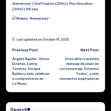
Anniversary | Oral Fixation (20th) y Pies Descalzos
(30th) LIVE
aquí
.
Tags:
Last updated on October 19, 2025
Post
Previous Post
Next Post
Ángela Aguilar, Gloria
Intocable transmite
navigation
Estefan, Lenny
mensaje de unión en
Tavárez, Enrique
cortometraje ‘Estamos
Bunbury más celebran
Todos’, y más
a compositores en
momentos inspiradores
La Musa
Search