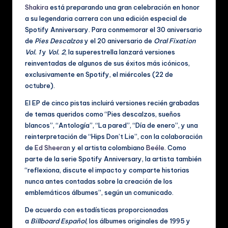
ú
Shakira
está preparando una gran celebración en honor
a su legendaria carrera con una edición especial de
si
Spotify Anniversary. Para conmemorar el 30 aniversario
c
de
Pies Descalzos
y el 20 aniversario de
Oral Fixation
Vol. 1
y
Vol. 2
, la superestrella lanzará versiones
a
reinventadas de algunos de sus éxitos más icónicos,
y
exclusivamente en Spotify, el miércoles (22 de
octubre).
V
El EP de cinco pistas incluirá versiones recién grabadas
id
de temas queridos como “Pies descalzos, sueños
e
blancos”, “Antología”, “La pared”, “Día de enero”, y una
reinterpretación de “Hips Don’t Lie”, con la colaboración
o
de
Ed Sheeran
y el artista colombiano
Beéle
. Como
s
parte de la serie Spotify Anniversary, la artista también
“reflexiona, discute el impacto y comparte historias
M
nunca antes contadas sobre la creación de los
u
emblemáticos álbumes”, según un comunicado.
si
De acuerdo con estadísticas proporcionadas
a
Billboard Español
, los álbumes originales de 1995 y