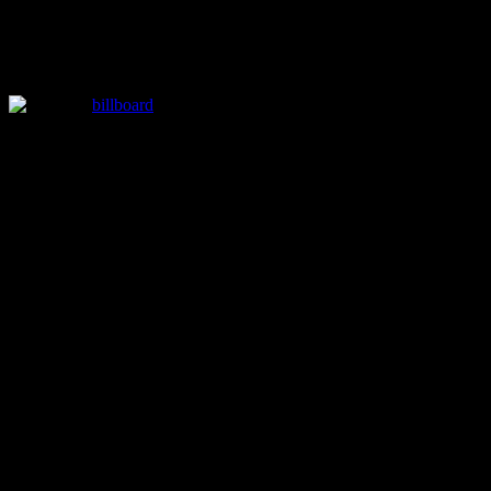
in
Rosalía arranca su Lux Tour en Lyon,
Francia: Aquí el setlist completo
Posted
billboard
by