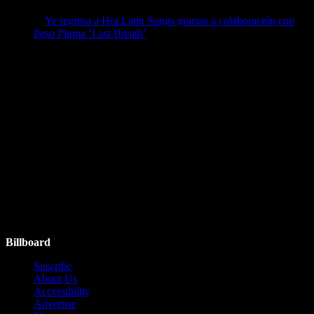
April 7, 2026
Ye regresa a Hot Latin Songs gracias a colaboración con
Peso Pluma ‘Last Breath’
by billboard
April 7, 2026
Ads
Follow Us
Instagram
Facebook
Twitter
YouTube
Billboard
Suscribe
About Us
Accessibility
Advertise