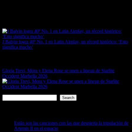
Last updated on March 21, 2026
Post
Previous Post
navigation
J Balvin logra 40º No. 1 en Latin Airplay, un récord histórico: ‘Esto
significa mucho’
Next Post
Gloria Trevi, Mora y Elena Rose se unen a lineup de Starlite
Occident Marbella 2026
Search
Search
Recent Posts
Están son las canciones con las que despierta la tripulación de
Artemis II en el espacio