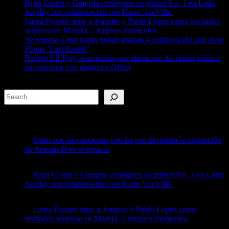
Ryan Castro y Gangsta consiguen su primer No. 1 en Latin
Airplay con colaboración con Kapo ‘La Villa’
Laura Pausini tiene a Jeanette y Pablo López como invitados
sorpresa en Madrid: 5 mejores momentos
Ye regresa a Hot Latin Songs gracias a colaboración con Peso
Pluma ‘Last Breath’
Rapero Lil Tjay es arrestado por alteración del orden público
en conexión con disparo a Offset
Search
Recent Posts
Están son las canciones con las que despierta la tripulación
de Artemis II en el espacio
by billboard
April 8, 2026
Ryan Castro y Gangsta consiguen su primer No. 1 en Latin
Airplay con colaboración con Kapo ‘La Villa’
by billboard
April 8, 2026
Laura Pausini tiene a Jeanette y Pablo López como
invitados sorpresa en Madrid: 5 mejores momentos
by billboard