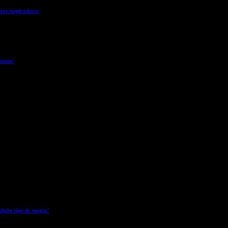
tos inspiradores
rmana’
algún tipo de magia’