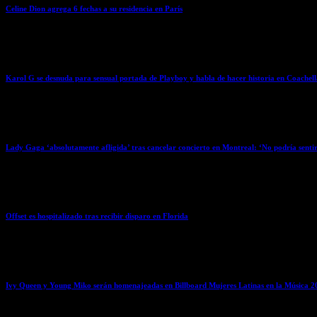
Celine Dion agrega 6 fechas a su residencia en París
April 7, 2026
Karol G se desnuda para sensual portada de Playboy y habla de hacer historia en Coachel
April 7, 2026
Lady Gaga ‘absolutamente afligida’ tras cancelar concierto en Montreal: ‘No podría senti
April 7, 2026
Offset es hospitalizado tras recibir disparo en Florida
April 7, 2026
Ivy Queen y Young Miko serán homenajeadas en Billboard Mujeres Latinas en la Música 2
April 7, 2026