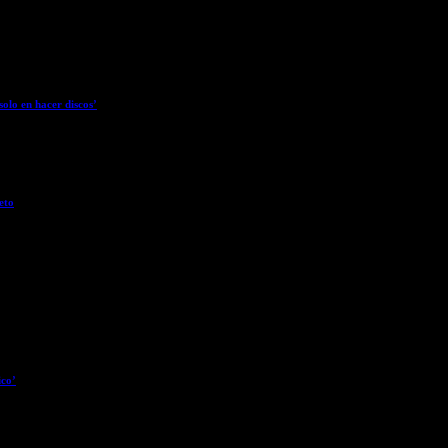
olo en hacer discos’
eto
ico’