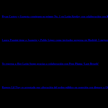
April 8, 2026
Ryan Castro y Gangsta consiguen su primer No. 1 en Latin Airplay con colaboración con 
April 8, 2026
Laura Pausini tiene a Jeanette y Pablo López como invitados sorpresa en Madrid: 5 mejo
April 7, 2026
Ye regresa a Hot Latin Songs gracias a colaboración con Peso Pluma ‘Last Breath’
April 7, 2026
Rapero Lil Tjay es arrestado por alteración del orden público en conexión con disparo a Of
April 7, 2026