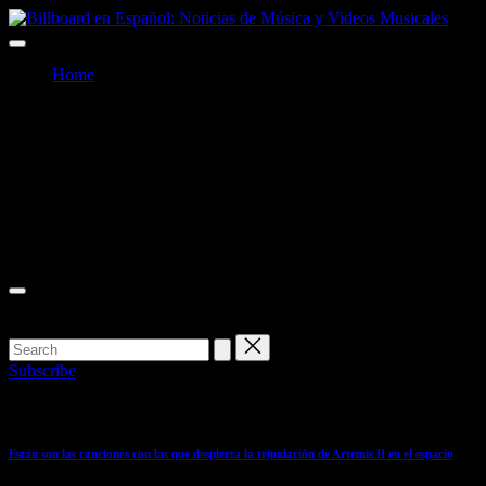
Skip
to
Billboard
Billboard
content
en
Home
Español:
en
Noticias
Facebook
de
Español:
Música
Twitter
y
Noticias
Videos
Instagram
Musicales
de
Youtube
Música
y
Videos
Musicales
Subscribe
Top Stories
Están son las canciones con las que despierta la tripulación de Artemis II en el espacio