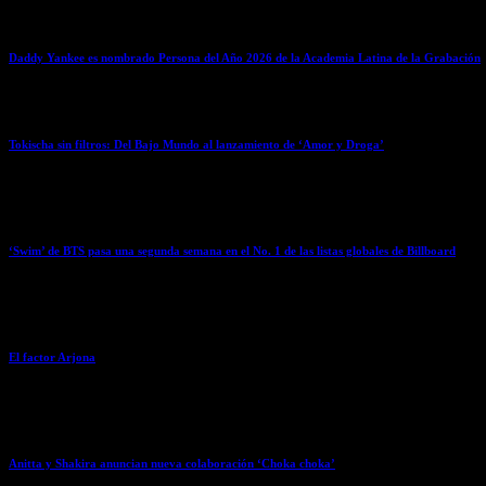
Daddy Yankee es nombrado Persona del Año 2026 de la Academia Latina de la Grabación
April 7, 2026
Tokischa sin filtros: Del Bajo Mundo al lanzamiento de ‘Amor y Droga’
April 6, 2026
‘Swim’ de BTS pasa una segunda semana en el No. 1 de las listas globales de Billboard
April 6, 2026
El factor Arjona
April 6, 2026
Anitta y Shakira anuncian nueva colaboración ‘Choka choka’