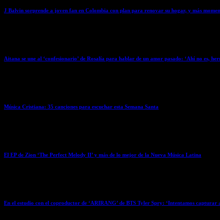
J Balvin sorprende a joven fan en Colombia con plan para renovar su hogar, y más momen
April 4, 2026
Aitana se une al ‘confesionario’ de Rosalía para hablar de un amor pasado: ‘Ahí no es, he
April 4, 2026
Música Cristiana: 35 canciones para escuchar esta Semana Santa
April 3, 2026
El EP de Zion ‘The Perfect Melody II’ y más de lo mejor de la Nueva Música Latina
April 3, 2026
En el estudio con el coproductor de ‘ARIRANG’ de BTS Tyler Spry: ‘Intentamos capturar 