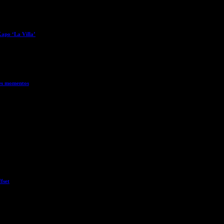
Kapo ‘La Villa’
res momentos
fset