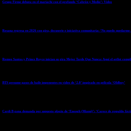
Grupo Firme debuta en el mariachi con el profundo ‘Cabrón y Medio’: Video
April 2, 2026
Rosana regresa en 2026 con gira, docuserie e iniciativa comunitaria: ‘No puedo quedarme s
April 2, 2026
Romeo Santos y Prince Royce inician su gira Mejor Tarde Que Nunca: Aquí el setlist compl
April 2, 2026
BTS presume pasos de baile imponentes en video de ‘2.0’ inspirado en película ‘Oldboy’
April 2, 2026
Cardi B gana demanda por supuesto plagio de ‘Enough (Miami)’: ‘Carece de respaldo fáct
April 2, 2026