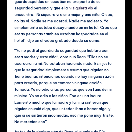
guardaespaldas en cuestión no era parte de su
seguridad personal y que ella
ni siquiera vio
el
encuentro. “Ni siquiera vi a una mujer y una niña. O sea,
no las vi. Nadie se me acercó. Nadie me molestó. Yo
simplemente estaba desayunando en mi hotel. Creo que
estas personas también estaban hospedadas en el
hotel”, dijo en el video grabado desde su cama.
“Yo no pedí al guardia de seguridad que hablara con
esta madre y esta niña”, continuó Roan. “Ellas no se
acercaron a mí. No estaban haciendo nada. Es injusto
que la seguridad simplemente asuma que alguien no
tiene buenas intenciones cuando no hay ninguna razón
para creerlo, porque no tomaron ninguna acción
tomada. Yo no odio a las personas que son fans de mi
música. Yo no odio a los niños. Eso es una locura.
Lamento mucho que la madre y la niña sintieran que
alguien asumió algo, que ustedes iban a hacer algo, y
que si se sintieron incómodas, eso me pone muy triste.
No merecían eso”.
Antes de la declaración de Roan, el alcalde de Río,