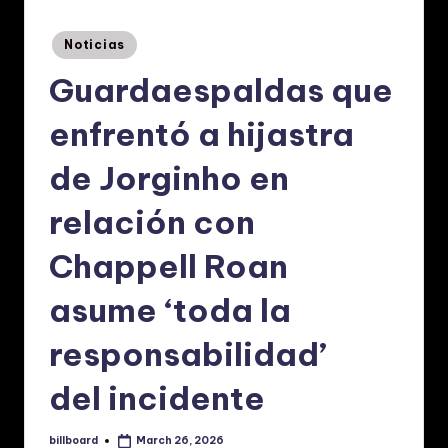
p
a
Posted
Noticias
in
ñ
Guardaespaldas que
o
enfrentó a hijastra
l:
N
de Jorginho en
o
relación con
ti
Chappell Roan
ci
a
asume ‘toda la
s
responsabilidad’
d
del incidente
e
M
billboard
March 26, 2026
Posted