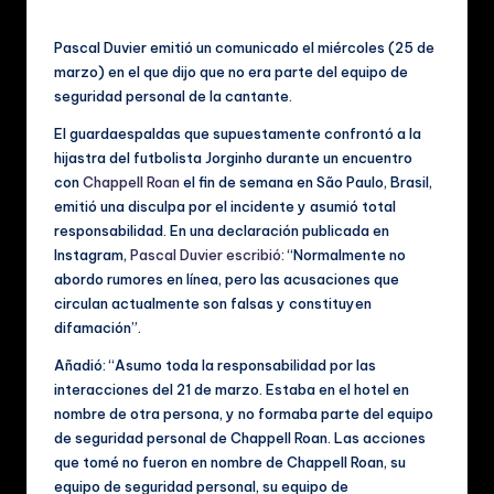
by
ú
Pascal Duvier emitió un comunicado el miércoles (25 de
si
marzo) en el que dijo que no era parte del equipo de
c
seguridad personal de la cantante.
a
El guardaespaldas que supuestamente confrontó a la
hijastra del futbolista Jorginho durante un encuentro
y
con
Chappell Roan
el fin de semana en São Paulo, Brasil,
V
emitió una disculpa por el incidente y asumió total
responsabilidad. En una declaración publicada en
id
Instagram,
Pascal Duvier escribió
: “Normalmente no
e
abordo rumores en línea, pero las acusaciones que
circulan actualmente son falsas y constituyen
o
difamación”.
s
Añadió: “Asumo toda la responsabilidad por las
M
interacciones del 21 de marzo. Estaba en el hotel en
nombre de otra persona, y no formaba parte del equipo
u
de seguridad personal de Chappell Roan. Las acciones
si
que tomé no fueron en nombre de Chappell Roan, su
equipo de seguridad personal, su equipo de