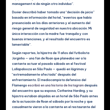
c
management ni de ningún otro individuo”.
al
Duvier describió haber tomado una “decisión de juicio”
e
basada en información del hotel, “eventos que había
s
presenciado en los días anteriores y el aumento del
riesgo general de seguridad en nuestra ubicación. Mi
única interacción con la madre fue tranquila y con
buenas intenciones, y el resultado del encuentro es
lamentable”.
Según reportes, la hijastra de 11 años del futbolista
Jorginho — una fan de Roan que planeaba ver a la
cantante actuar el pasado sábado en el festival
Lollapalooza en São Paulo — quedó en lágrimas y
“extremadamente afectada” después del
enfrentamiento. El mediocampista defensivo del
Flamengo
escribió en una historia de Instagram
después
del encuentro que su esposa, Catherine Harding, y su
hijastra estaban alojadas en un hotel de São Paulo antes
de la actuación de Roan el sábado por la noche y que
casualmente vieron a la cantante en el restaurante del