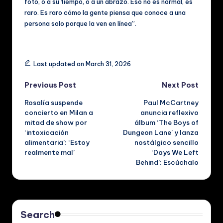
foto, o a su tiempo, o a un abrazo. Eso no es normal, es
raro. Es raro cómo la gente piensa que conoce a una
persona solo porque la ven en línea”.
Tags:
Last updated on March 31, 2026
Post
Previous Post
Next Post
Rosalía suspende
Paul McCartney
navigation
concierto en Milan a
anuncia reflexivo
mitad de show por
álbum ‘The Boys of
‘intoxicación
Dungeon Lane’ y lanza
alimentaria’: ‘Estoy
nostálgico sencillo
realmente mal’
‘Days We Left
Behind’: Escúchalo
Search