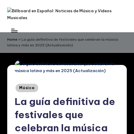
Skip
to
B
Billboard
content
en
ill
Español:
Home
»
La guía definitiva de festivales que celebran la música
b
latina y más en 2025 (Actualización)
Noticias
de
o
Música
a
y
r
Videos
Musicales
d
Posted
Música
in
e
La guía definitiva de
n
festivales que
E
s
celebran la música