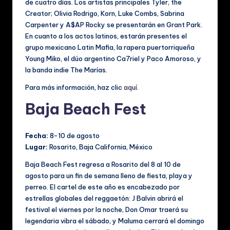
de cuatro días. Los artistas principales Tyler, the
Creator; Olivia Rodrigo, Korn, Luke Combs, Sabrina
Carpenter y A$AP Rocky se presentarán en Grant Park.
En cuanto a los actos latinos, estarán presentes el
grupo mexicano Latin Mafia, la rapera puertorriqueña
Young Miko, el dúo argentino Ca7riel y Paco Amoroso, y
la banda indie The Marías.
Para más información, haz clic
aquí
.
Baja Beach Fest
Fecha:
8-10 de agosto
Lugar:
Rosarito, Baja California, México
Baja Beach Fest regresa a Rosarito del 8 al 10 de
agosto para un fin de semana lleno de fiesta, playa y
perreo. El cartel de este año es encabezado por
estrellas globales del reggaetón: J Balvin abrirá el
festival el viernes por la noche, Don Omar traerá su
legendaria vibra el sábado, y Maluma cerrará el domingo