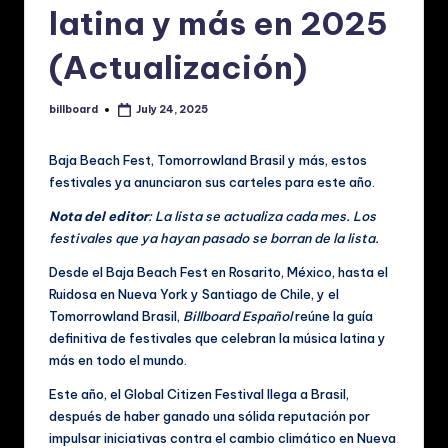
p
latina y más en 2025
a
(Actualización)
ñ
o
billboard
July 24, 2025
Posted
l:
by
N
Baja Beach Fest, Tomorrowland Brasil y más, estos
festivales ya anunciaron sus carteles para este año.
o
Nota del editor
: La lista se actualiza cada mes. Los
ti
festivales que ya hayan pasado se borran de la lista.
ci
Desde el Baja Beach Fest en Rosarito, México, hasta el
a
Ruidosa en Nueva York y Santiago de Chile, y el
Tomorrowland Brasil,
Billboard Español
reúne la guía
s
definitiva de festivales que celebran la música latina y
d
más en todo el mundo.
e
Este año, el Global Citizen Festival llega a Brasil,
después de haber ganado una sólida reputación por
M
impulsar iniciativas contra el cambio climático en Nueva