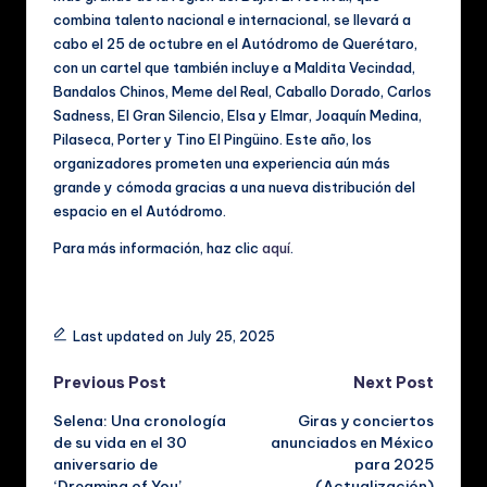
combina talento nacional e internacional, se llevará a
cabo el 25 de octubre en el Autódromo de Querétaro,
con un cartel que también incluye a Maldita Vecindad,
Bandalos Chinos, Meme del Real, Caballo Dorado, Carlos
Sadness, El Gran Silencio, Elsa y Elmar, Joaquín Medina,
Pilaseca, Porter y Tino El Pingüino. Este año, los
organizadores prometen una experiencia aún más
grande y cómoda gracias a una nueva distribución del
espacio en el Autódromo.
Para más información, haz clic
aquí
.
Tags:
Last updated on July 25, 2025
Post
Previous Post
Next Post
Selena: Una cronología
Giras y conciertos
navigation
de su vida en el 30
anunciados en México
aniversario de
para 2025
‘Dreaming of You’
(Actualización)