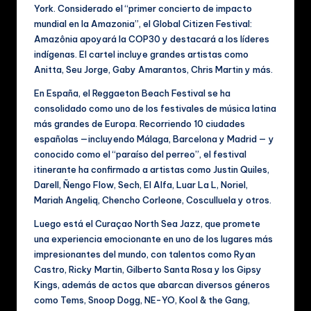
ú
York. Considerado el “primer concierto de impacto
mundial en la Amazonia”, el Global Citizen Festival:
si
Amazônia apoyará la COP30 y destacará a los líderes
c
indígenas. El cartel incluye grandes artistas como
Anitta, Seu Jorge, Gaby Amarantos, Chris Martin y más.
a
En España, el Reggaeton Beach Festival se ha
y
consolidado como uno de los festivales de música latina
V
más grandes de Europa. Recorriendo 10 ciudades
españolas —incluyendo Málaga, Barcelona y Madrid — y
id
conocido como el “paraíso del perreo”, el festival
e
itinerante ha confirmado a artistas como Justin Quiles,
Darell, Ñengo Flow, Sech, El Alfa, Luar La L, Noriel,
o
Mariah Angeliq, Chencho Corleone, Cosculluela y otros.
s
Luego está el Curaçao North Sea Jazz, que promete
M
una experiencia emocionante en uno de los lugares más
impresionantes del mundo, con talentos como Ryan
u
Castro, Ricky Martin, Gilberto Santa Rosa y los Gipsy
si
Kings, además de actos que abarcan diversos géneros
como Tems, Snoop Dogg, NE-YO, Kool & the Gang,
c