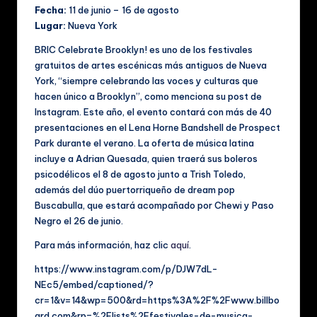
Fecha:
11 de junio – 16 de agosto
Lugar:
Nueva York
BRIC Celebrate Brooklyn! es uno de los festivales
gratuitos de artes escénicas más antiguos de Nueva
York, “siempre celebrando las voces y culturas que
hacen único a Brooklyn”, como menciona su post de
Instagram. Este año, el evento contará con más de 40
presentaciones en el Lena Horne Bandshell de Prospect
Park durante el verano. La oferta de música latina
incluye a Adrian Quesada, quien traerá sus boleros
psicodélicos el 8 de agosto junto a Trish Toledo,
además del dúo puertorriqueño de dream pop
Buscabulla, que estará acompañado por Chewi y Paso
Negro el 26 de junio.
Para más información, haz clic
aquí
.
https://www.instagram.com/p/DJW7dL-
NEc5/embed/captioned/?
cr=1&v=14&wp=500&rd=https%3A%2F%2Fwww.billbo
ard.com&rp=%2Flists%2Ffestivales-de-musica-