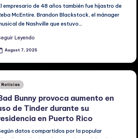
El empresario de 48 años también fue hijastro de
Reba McEntire. Brandon Blackstock, el mánager
musical de Nashville que estuvo…
Seguir Leyendo
August 7, 2025
Posted
Noticias
n
Bad Bunny provoca aumento en
uso de Tinder durante su
residencia en Puerto Rico
Según datos compartidos por la popular