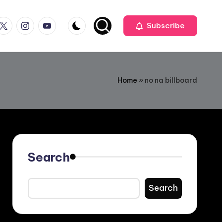
ook
witter
Instagram
Youtube
Subscribe
Home
»
no na billboard
Search
Search