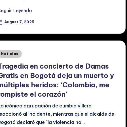
Seguir Leyendo
August 7, 2025
Posted
Noticias
n
Tragedia en concierto de Damas
Gratis en Bogotá deja un muerto y
múltiples heridos: ‘Colombia, me
rompiste el corazón’
La icónica agrupación de cumbia villera
reaccionó al incidente, mientras que el alcalde de
Bogotá declaró que "la violencia no…