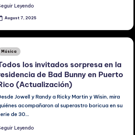
Seguir Leyendo
August 7, 2025
Posted
Música
n
Todos los invitados sorpresa en la
residencia de Bad Bunny en Puerto
Rico (Actualización)
Desde Jowell y Randy a Ricky Martin y Wisin, mira
quiénes acompañaron al superastro boricua en su
serie de 30…
Seguir Leyendo