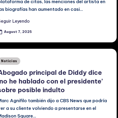
plataforma de citas, las menciones del artista en
las biografías han aumentado en casi…
Seguir Leyendo
August 7, 2025
Posted
Noticias
n
Abogado principal de Diddy dice
‘no he hablado con el presidente’
sobre posible indulto
Marc Agnifilo también dijo a CBS News que podría
ver a su cliente volviendo a presentarse en el
Madison Square…