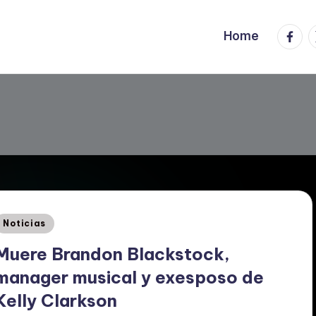
Faceb
T
Home
Posted
Noticias
n
Muere Brandon Blackstock,
manager musical y exesposo de
Kelly Clarkson