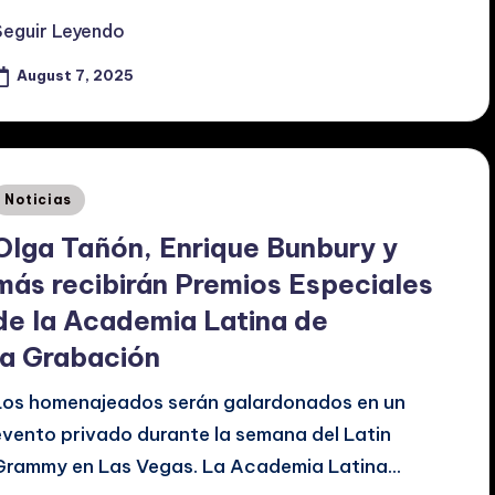
Seguir Leyendo
August 7, 2025
Posted
Noticias
n
Olga Tañón, Enrique Bunbury y
más recibirán Premios Especiales
de la Academia Latina de
la Grabación
Los homenajeados serán galardonados en un
evento privado durante la semana del Latin
Grammy en Las Vegas. La Academia Latina…