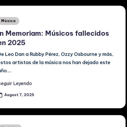
Posted
Música
n
In Memoriam: Músicos fallecidos
en 2025
De Leo Dan a Rubby Pérez, Ozzy Osbourne y más,
estos artistas de la música nos han dejado este
año.…
Seguir Leyendo
August 7, 2025