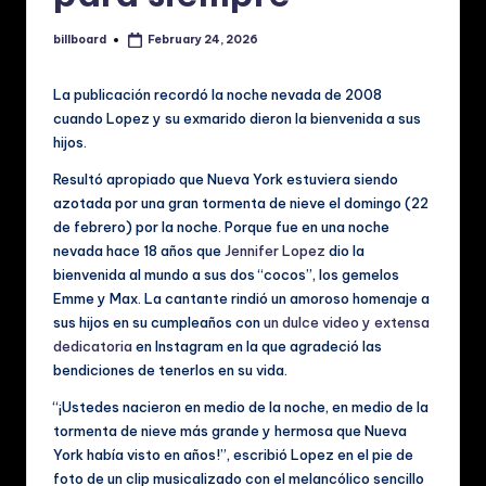
ú
billboard
February 24, 2026
Posted
si
by
c
La publicación recordó la noche nevada de 2008
cuando Lopez y su exmarido dieron la bienvenida a sus
a
hijos.
y
Resultó apropiado que Nueva York estuviera siendo
V
azotada por una gran tormenta de nieve el domingo (22
de febrero) por la noche. Porque fue en una noche
id
nevada hace 18 años que
Jennifer Lopez
dio la
e
bienvenida al mundo a sus dos “cocos”, los gemelos
Emme y Max. La cantante rindió un amoroso homenaje a
o
sus hijos en su cumpleaños con
un dulce video y extensa
s
dedicatoria
en Instagram en la que agradeció las
bendiciones de tenerlos en su vida.
M
“¡Ustedes nacieron en medio de la noche, en medio de la
u
tormenta de nieve más grande y hermosa que Nueva
si
York había visto en años!”, escribió Lopez en el pie de
foto de un clip musicalizado con el melancólico sencillo