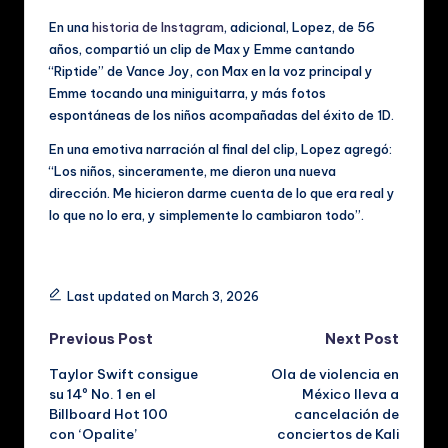
En una
historia de Instagram
, adicional, Lopez, de 56
años, compartió un clip de Max y Emme cantando
“Riptide” de Vance Joy, con Max en la voz principal y
Emme tocando una miniguitarra, y más fotos
espontáneas de los niños acompañadas del éxito de 1D.
En una emotiva narración al final del clip, Lopez agregó:
“Los niños, sinceramente, me dieron una nueva
dirección. Me hicieron darme cuenta de lo que era real y
lo que no lo era, y simplemente lo cambiaron todo”.
Tags:
Last updated on March 3, 2026
Post
Previous Post
Next Post
Taylor Swift consigue
Ola de violencia en
navigation
su 14º No. 1 en el
México lleva a
Billboard Hot 100
cancelación de
con ‘Opalite’
conciertos de Kali