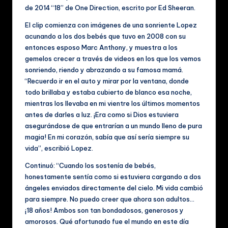
c
de 2014 “18” de One Direction, escrito por Ed Sheeran.
al
El clip comienza con imágenes de una sonriente Lopez
e
acunando a los dos bebés que tuvo en 2008 con su
s
entonces esposo Marc Anthony, y muestra a los
gemelos crecer a través de videos en los que los vemos
sonriendo, riendo y abrazando a su famosa mamá.
“Recuerdo ir en el auto y mirar por la ventana, donde
todo brillaba y estaba cubierto de blanco esa noche,
mientras los llevaba en mi vientre los últimos momentos
antes de darles a luz. ¡Era como si Dios estuviera
asegurándose de que entrarían a un mundo lleno de pura
magia! En mi corazón, sabía que así sería siempre su
vida”, escribió Lopez.
Continuó: “Cuando los sostenía de bebés,
honestamente sentía como si estuviera cargando a dos
ángeles enviados directamente del cielo. Mi vida cambió
para siempre. No puedo creer que ahora son adultos…
¡18 años! Ambos son tan bondadosos, generosos y
amorosos. Qué afortunado fue el mundo en este día