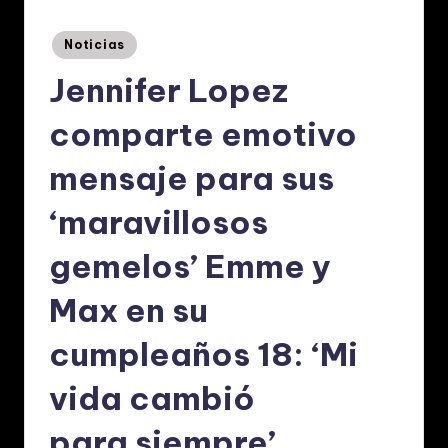
p
a
Posted
Noticias
in
ñ
Jennifer Lopez
o
comparte emotivo
l:
N
mensaje para sus
o
‘maravillosos
ti
gemelos’ Emme y
ci
a
Max en su
s
cumpleaños 18: ‘Mi
d
vida cambió
e
M
para siempre’