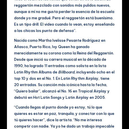
reggaetón mezclado con sonidos más pulidos nuevos,
aunque a mí no me gusta perder la esencia de la escuela
donde yo me gradué. Pero el reggaetón está buenísimo.
Es un tipo drill. El video cuando lo vean, estoy enseñando
a las chicas los punto de defensa”.
Nacida como Martha Ivelisse Pesante Rodríguez en
Añasco, Puerto Rico, Ivy Queen ha ganado
merecidamente su corona como la Reina del Reggaetón.
Desde que inició su carrera musical en la década de
1990, ha logrado 11 entradas como solista en la lista
Latin Rhythm Albums de
Billboard,
incluyendo ocho en el
top 10 y dos en el No. 1. En Latin Rhythm Airplay, tiene
20 entradas. Su canción más icónica hasta la fecha,
“Quiero bailar”, alcanzó el No. 16 en Tropical Airplay y
debutó en Hot Latin Songs y Latin Airplay en 2005.
“Cuando llegas al punto donde yo estoy, tú lo que
quieres es estar en paz, tranquila, y conectar con lo que
tú quieres hacer”, dice la artista. “No me interesa
competir con nadie. Ya yo he dado un trabajo impecable