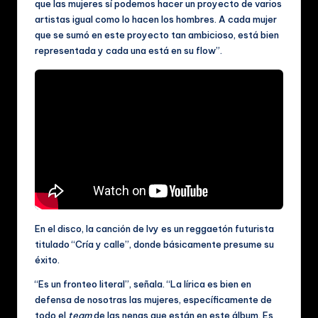
c
que las mujeres sí podemos hacer un proyecto de varios
al
artistas igual como lo hacen los hombres. A cada mujer
que se sumó en este proyecto tan ambicioso, está bien
e
representada y cada una está en su flow”.
s
En el disco, la canción de Ivy es un reggaetón futurista
titulado “Cría y calle”, donde básicamente presume su
éxito.
“Es un fronteo literal”, señala. “La lírica es bien en
defensa de nosotras las mujeres, específicamente de
todo el
team
de las nenas que están en este álbum. Es