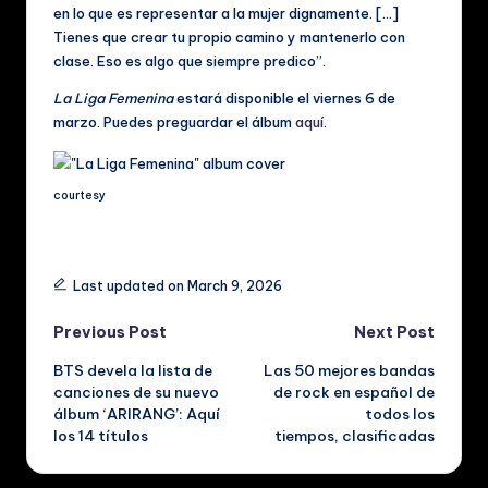
en lo que es representar a la mujer dignamente. […]
Tienes que crear tu propio camino y mantenerlo con
clase. Eso es algo que siempre predico”.
La Liga Femenina
estará disponible el viernes 6 de
marzo. Puedes preguardar el álbum
aquí
.
courtesy
Tags:
Last updated on March 9, 2026
Post
Previous Post
Next Post
BTS devela la lista de
Las 50 mejores bandas
navigation
canciones de su nuevo
de rock en español de
álbum ‘ARIRANG’: Aquí
todos los
los 14 títulos
tiempos, clasificadas