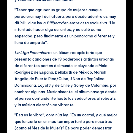
ú
“Tener que agrupar un grupo de mujeres aunque
si
pareciera muy fácil afuera, pero desde adentro es muy
difícil”, dice Ivy a
Billboard
en entrevista exclusiva. “He
c
intentado hacer algo así antes, y no salió como
a
esperaba, pero finalmente es un panorama diferente y
lleno de empatía”.
y
La Liga Femenina
es un álbum recopilatorio que
V
presenta canciones de 19 poderosas artistas urbanas
id
de diferentes partes del mundo, incluyendo a Mala
Rodríguez de España, Bellakath de México, Mariah
e
Angeliq de Puerto Rico/Cuba, J Noa de República
o
Dominicana, Loyaltty de Chile y Soley de Colombia, por
nombrar algunas. Musicalmente, el álbum navega desde
s
el perreo contundente hasta los seductores afrobeats
M
y la música electrónica vibrante.
u
“Esa es la vibra”, continúa Ivy. “Es un coctel, y qué mejor
si
que lanzarlo en un mes tan importante para nosotras
(como el Mes de la Mujer)? Es para poder demostrar