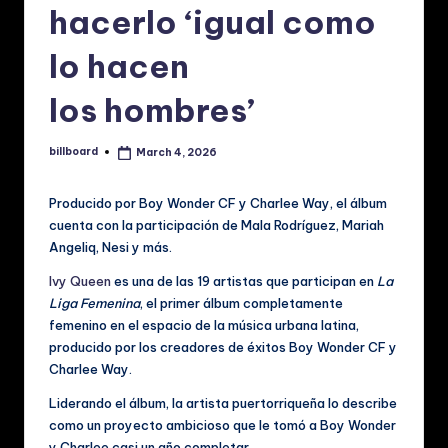
p
hacerlo ‘igual como
a
lo hacen
ñ
los hombres’
o
l:
billboard
March 4, 2026
Posted
N
by
o
Producido por Boy Wonder CF y Charlee Way, el álbum
cuenta con la participación de Mala Rodríguez, Mariah
ti
Angeliq, Nesi y más.
ci
Ivy Queen
es una de las 19 artistas que participan en
La
a
Liga Femenina
, el primer álbum completamente
femenino en el espacio de la música urbana latina,
s
producido por los creadores de éxitos Boy Wonder CF y
d
Charlee Way.
e
Liderando el álbum, la artista puertorriqueña lo describe
como un proyecto ambicioso que le tomó a Boy Wonder
M
y Charlee casi un año completar.