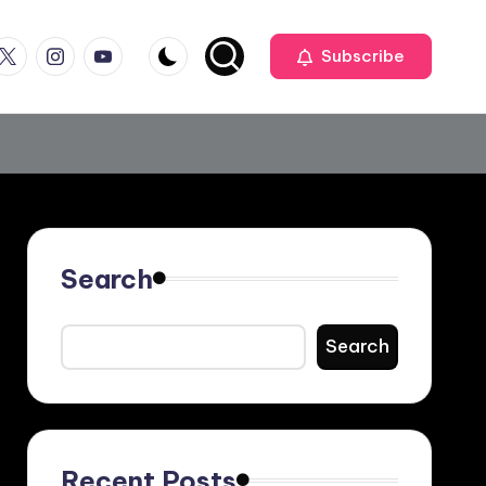
ook
witter
Instagram
Youtube
Subscribe
Search
Search
Recent Posts