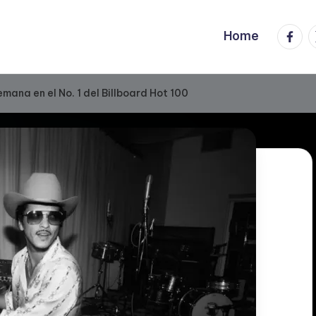
Faceb
T
Home
mana en el No. 1 del Billboard Hot 100