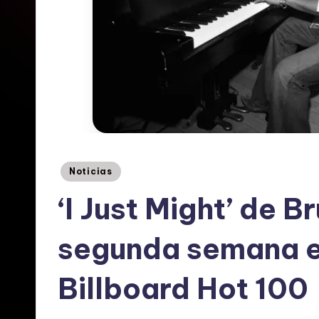
E
s
p
a
ñ
o
Posted
Noticias
in
l:
‘I Just Might’ de 
N
segunda semana en
o
Billboard Hot 100
ti
c