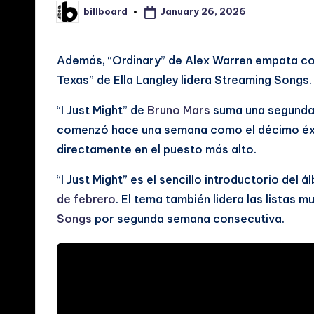
January 26, 2026
billboard
Posted
i
by
a
Además, “Ordinary” de Alex Warren empata con
Texas” de Ella Langley lidera Streaming Songs.
s
“I Just Might” de
Bruno Mars
suma una segunda 
d
comenzó hace una semana como el décimo éxito
e
directamente en el puesto más alto.
M
“I Just Might” es el sencillo introductorio del 
de febrero
. El tema también lidera las listas m
ú
Songs
por segunda semana consecutiva.
si
c
a