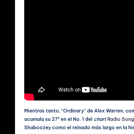
y
V
i
d
e
o
s
M
u
Mientras tanto, “Ordinary” de Alex Warren, co
si
acumula su 27ª en el No. 1 del
chart
Radio Son
c
Shaboozey como el reinado más largo en la hist