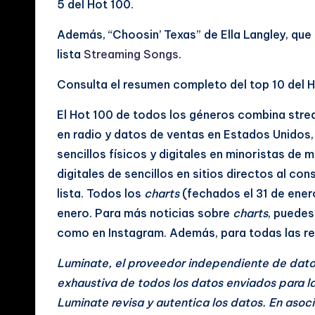
5 del Hot 100.
a
Además, “Choosin’ Texas” de Ella Langley, que o
l
lista
Streaming Songs
.
e
Consulta el resumen completo del top 10 del 
s
El Hot 100 de todos los géneros combina streami
en radio y datos de ventas en Estados Unidos,
sencillos físicos y digitales en minoristas de 
digitales de sencillos en sitios directos al co
lista. Todos los
charts
(fechados el 31 de ener
enero. Para más noticias sobre
charts
, puedes
como en Instagram. Además, para todas las regl
Luminate, el proveedor independiente de datos
exhaustiva de todos los datos enviados para la
Luminate revisa y autentica los datos. En asoc