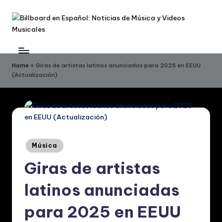
Skip
to
B
Billboard
content
en
ill
Español:
Home
»
Giras de artistas latinos anunciadas para 2025 en EEUU
b
(Actualización)
Noticias
de
o
Música
a
y
r
Videos
Musicales
d
Posted
Música
in
e
Giras de artistas
n
latinos anunciadas
E
s
para 2025 en EEUU