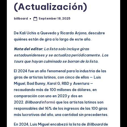
p
(Actualización)
a
ñ
billboard
September 18, 2025
Posted
by
o
De Kali Uchis a Quevedo y Ricardo Arjona, descubre
l:
quiénes están de gira a lo largo de este año.
N
Nota del editor
: La lista solo incluye giras
o
estadounidenses y se actualiza periódicamente. Los
tours que hayan culminado se borran de la lista.
ti
El 2024 fue un año fenomenal para la industria de las
ci
giras de artistas latinos, con cinco de ellos — Luis
a
Miguel, Bad Bunny, Karol G, RBD y Aventura —
recaudando más de 100 millones de dólares, en
s
comparación con uno en 2023 y dos en
d
2022.
Billboard
informó
que los artistas latinos son
responsables del 16% de los ingresos de las 100 giras
e
más lucrativas del año, una cantidad sin precedentes.
M
En 2024, Luis Miguel encabezó la lista de
Billboard
de