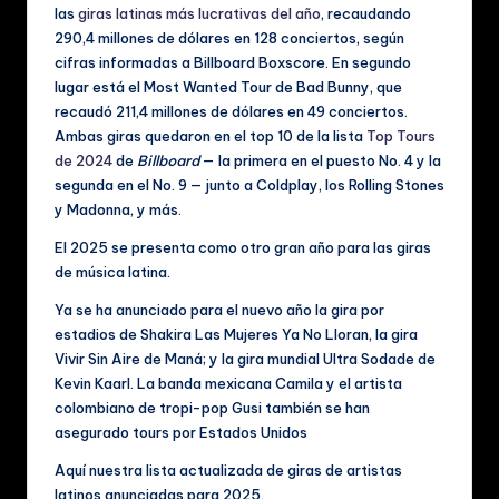
ú
las
giras latinas más lucrativas del año
, recaudando
290,4 millones de dólares en 128 conciertos, según
si
cifras informadas a Billboard Boxscore. En segundo
c
lugar está el Most Wanted Tour de Bad Bunny, que
recaudó 211,4 millones de dólares en 49 conciertos.
a
Ambas giras quedaron en el top 10 de la lista
Top Tours
y
de 2024
de
Billboard
— la primera en el puesto No. 4 y la
segunda en el No. 9 — junto a Coldplay, los Rolling Stones
V
y Madonna, y más.
id
El 2025 se presenta como otro gran año para las giras
e
de música latina.
o
Ya se ha anunciado para el nuevo año la gira por
estadios de Shakira Las Mujeres Ya No Lloran, la gira
s
Vivir Sin Aire de Maná; y la gira mundial Ultra Sodade de
M
Kevin Kaarl. La banda mexicana Camila y el artista
colombiano de tropi-pop Gusi también se han
u
asegurado tours por Estados Unidos
si
Aquí nuestra lista actualizada de giras de artistas
c
latinos anunciadas para 2025.