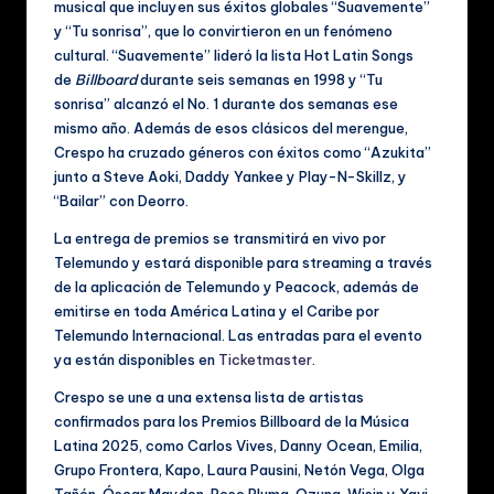
musical que incluyen sus éxitos globales “Suavemente”
al
y “Tu sonrisa”, que lo convirtieron en un fenómeno
cultural. “Suavemente” lideró la lista Hot Latin Songs
e
de
Billboard
durante seis semanas en 1998 y “Tu
s
sonrisa” alcanzó el No. 1 durante dos semanas ese
mismo año. Además de esos clásicos del merengue,
Crespo ha cruzado géneros con éxitos como “Azukita”
junto a Steve Aoki, Daddy Yankee y Play-N-Skillz, y
“Bailar” con Deorro.
La entrega de premios se transmitirá en vivo por
Telemundo y estará disponible para streaming a través
de la aplicación de Telemundo y Peacock, además de
emitirse en toda América Latina y el Caribe por
Telemundo Internacional. Las entradas para el evento
ya están disponibles en
Ticketmaster
.
Crespo se une a una extensa lista de artistas
confirmados para los Premios Billboard de la Música
Latina 2025, como Carlos Vives, Danny Ocean, Emilia,
Grupo Frontera, Kapo, Laura Pausini, Netón Vega, Olga