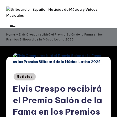
Skip
to
B
Billboard
content
en
ill
Español:
Home
»
Elvis Crespo recibirá el Premio Salón de la Fama en los
b
Premios Billboard de la Música Latina 2025
Noticias
de
o
Música
a
y
r
Videos
Musicales
d
Posted
Noticias
in
e
Elvis Crespo recibirá
n
el Premio Salón de la
E
s
Fama en los Premios