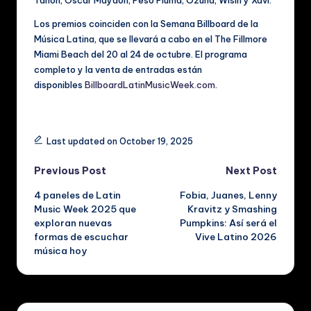
Tañón, Óscar Maydon, Peso Pluma, Ozuna, Wisin y Xavi.
Los premios coinciden con la Semana Billboard de la
Música Latina, que se llevará a cabo en el The Fillmore
Miami Beach del 20 al 24 de octubre. El programa
completo y la venta de entradas están
disponibles
BillboardLatinMusicWeek.com
.
Tags:
Last updated on October 19, 2025
Post
Previous Post
Next Post
4 paneles de Latin
Fobia, Juanes, Lenny
navigation
Music Week 2025 que
Kravitz y Smashing
exploran nuevas
Pumpkins: Así será el
formas de escuchar
Vive Latino 2026
música hoy