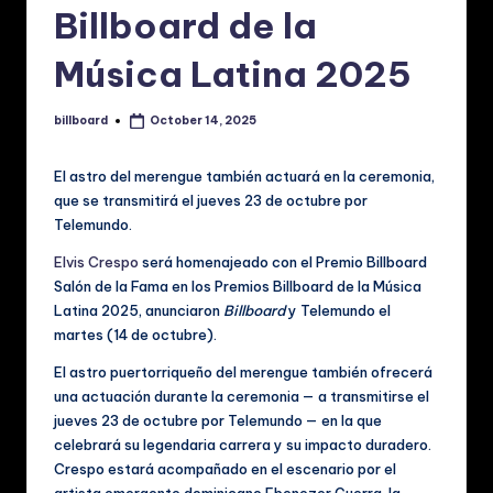
p
Billboard de la
a
Música Latina 2025
ñ
o
billboard
October 14, 2025
Posted
l:
by
N
El astro del merengue también actuará en la ceremonia,
que se transmitirá el jueves 23 de octubre por
o
Telemundo.
ti
Elvis Crespo
será homenajeado con el Premio Billboard
ci
Salón de la Fama en los Premios Billboard de la Música
Latina 2025, anunciaron
Billboard
y Telemundo el
a
martes (14 de octubre).
s
El astro puertorriqueño del merengue también ofrecerá
d
una actuación durante la ceremonia — a transmitirse el
jueves 23 de octubre por Telemundo — en la que
e
celebrará su legendaria carrera y su impacto duradero.
M
Crespo estará acompañado en el escenario por el