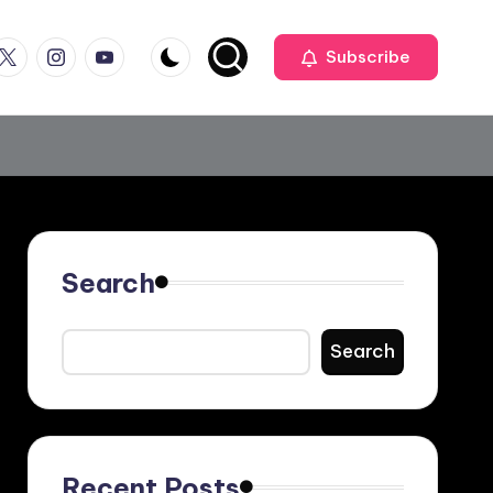
ook
witter
Instagram
Youtube
Subscribe
Search
Search
Recent Posts