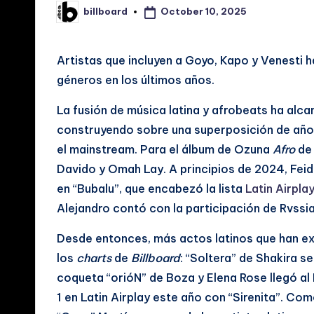
October 10, 2025
billboard
Posted
i
by
a
Artistas que incluyen a Goyo, Kapo y Venesti
géneros en los últimos años.
s
La fusión de música latina y afrobeats ha alc
d
construyendo sobre una superposición de año
e
el mainstream. Para el álbum de Ozuna
Afro
de 
Davido y Omah Lay. A principios de 2024, Fei
M
en “Bubalu”, que encabezó la lista
Latin Airpla
ú
Alejandro contó con la participación de Rvssia
si
Desde entonces, más actos latinos que han e
los
charts
de
Billboard
: “Soltera” de Shakira se
c
coqueta “orióN” de Boza y Elena Rose llegó al
a
1 en Latin Airplay este año con “Sirenita”. C