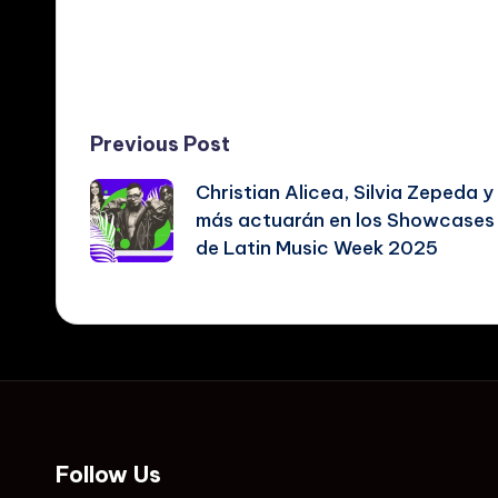
Tags:
Post
Previous Post
Christian Alicea, Silvia Zepeda y
navigation
más actuarán en los Showcases
de Latin Music Week 2025
Follow Us