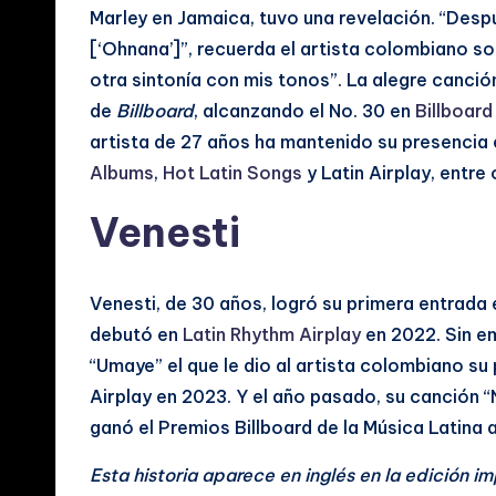
Marley en Jamaica, tuvo una revelación. “Desp
a
[‘Ohnana’]”, recuerda el artista colombiano so
l
otra sintonía con mis tonos”. La alegre canción
de
Billboard
, alcanzando el No. 30 en
Billboard
e
artista de 27 años ha mantenido su presencia 
s
Albums
,
Hot Latin Songs
y Latin Airplay, entre 
Venesti
Venesti, de 30 años, logró su primera entrada e
debutó en
Latin Rhythm Airplay
en 2022. Sin e
“Umaye” el que le dio al artista colombiano su p
Airplay en 2023. Y el año pasado, su canción 
ganó el Premios Billboard de la Música Latina a
Esta historia aparece en inglés en la edición i