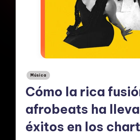
E
s
p
a
ñ
o
Posted
Música
in
l:
Cómo la rica fusió
N
afrobeats ha llev
o
éxitos en los char
ti
c