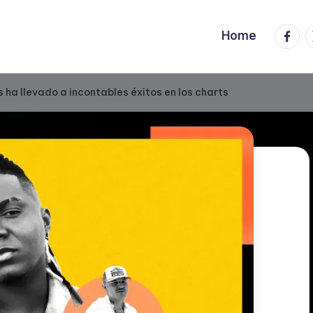
Faceb
T
Home
 ha llevado a incontables éxitos en los charts