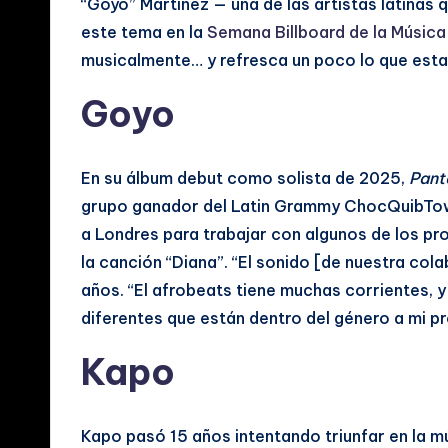
“Goyo” Martínez — una de las artistas latinas
y
este tema en la
Semana Billboard de la Música
V
musicalmente… y refresca un poco lo que estab
i
Goyo
d
e
En su álbum debut como solista de 2025,
Pant
grupo ganador del Latin Grammy ChocQuibTown
o
a Londres para trabajar con algunos de los p
s
la canción “Diana”. “El sonido [de nuestra co
años. “El afrobeats tiene muchas corrientes, y
M
diferentes que están dentro del género a mi p
u
Kapo
si
c
Kapo pasó 15 años intentando triunfar en la m