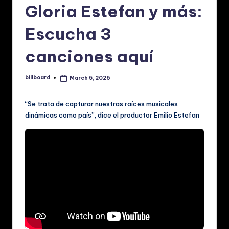
p
Gloria Estefan y más:
a
Escucha 3
ñ
canciones aquí
o
l:
billboard
March 5, 2026
Posted
N
by
o
“Se trata de capturar nuestras raíces musicales
dinámicas como país”, dice el productor Emilio Estefan
ti
ci
a
s
d
e
M