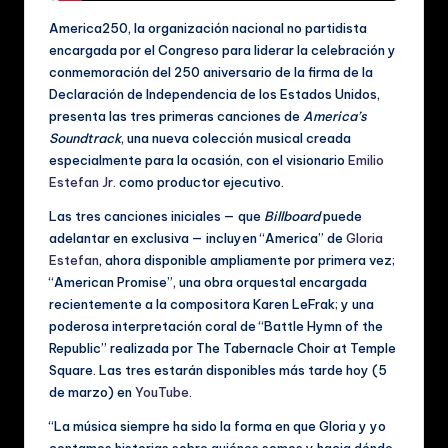
ú
America250, la organización nacional no partidista
si
encargada por el Congreso para liderar la celebración y
conmemoración del 250 aniversario de la firma de la
c
Declaración de Independencia de los Estados Unidos,
a
presenta las tres primeras canciones de
America’s
Soundtrack
, una nueva colección musical creada
y
especialmente para la ocasión, con el visionario
Emilio
V
Estefan Jr.
como productor ejecutivo.
id
Las tres canciones iniciales — que
Billboard
puede
adelantar en exclusiva — incluyen “America” de
Gloria
e
Estefan
, ahora disponible ampliamente por primera vez;
o
“American Promise”, una obra orquestal encargada
recientemente a la compositora Karen LeFrak; y una
s
poderosa interpretación coral de “Battle Hymn of the
M
Republic” realizada por The Tabernacle Choir at Temple
Square. Las tres estarán disponibles más tarde hoy (5
u
de marzo) en
YouTube
.
si
“La música siempre ha sido la forma en que Gloria y yo
contamos historias sobre quiénes somos y hacia dónde