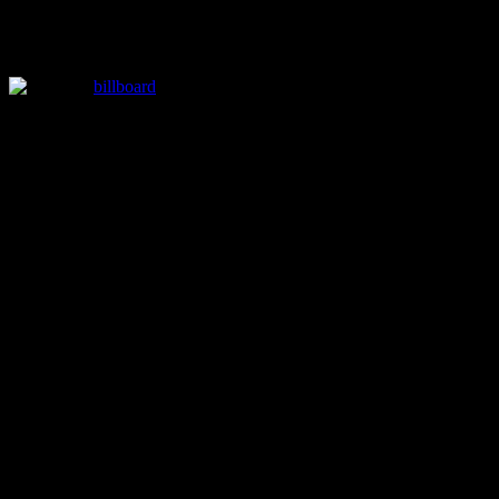
5 cosas que no viste por televisión en los
Premios Juventud 2025
Posted
billboard
by