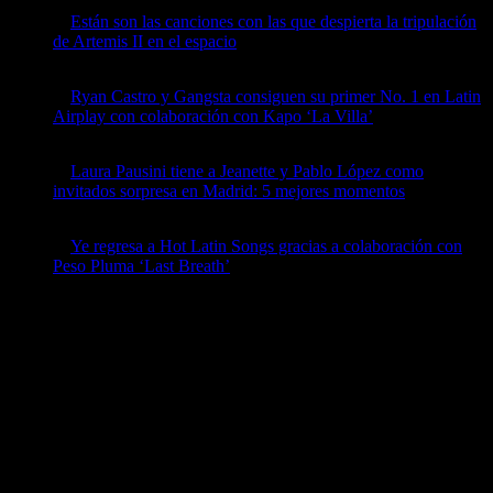
Están son las canciones con las que despierta la tripulación
de Artemis II en el espacio
by billboard
April 8, 2026
Ryan Castro y Gangsta consiguen su primer No. 1 en Latin
Airplay con colaboración con Kapo ‘La Villa’
by billboard
April 8, 2026
Laura Pausini tiene a Jeanette y Pablo López como
invitados sorpresa en Madrid: 5 mejores momentos
by billboard
April 7, 2026
Ye regresa a Hot Latin Songs gracias a colaboración con
Peso Pluma ‘Last Breath’
by billboard
April 7, 2026
Ads
Follow Us
Instagram
Facebook
Twitter
YouTube