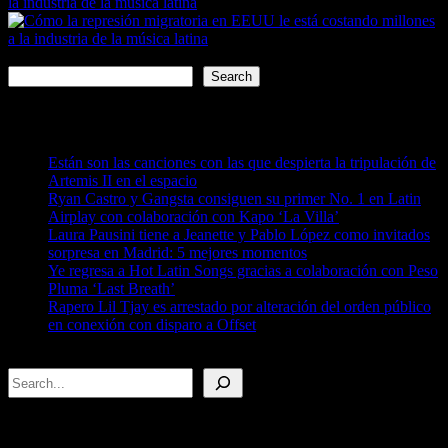
la industria de la música latina
Search
Search
Recent Posts
Están son las canciones con las que despierta la tripulación de
Artemis II en el espacio
Ryan Castro y Gangsta consiguen su primer No. 1 en Latin
Airplay con colaboración con Kapo ‘La Villa’
Laura Pausini tiene a Jeanette y Pablo López como invitados
sorpresa en Madrid: 5 mejores momentos
Ye regresa a Hot Latin Songs gracias a colaboración con Peso
Pluma ‘Last Breath’
Rapero Lil Tjay es arrestado por alteración del orden público
en conexión con disparo a Offset
Search
Recent Posts