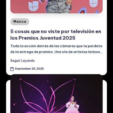
p
a
ñ
Posted
Música
o
in
5 cosas que no viste por televisión en
l:
los Premios Juventud 2025
N
Toda la acción detrás de las cámaras que te perdiste
o
de la entrega de premios. Una ola de artistas latinos…
ti
Seguir Leyendo
ci
September 25, 2025
a
s
d
e
M