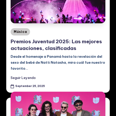
ú
si
c
a
Posted
Música
in
y
Premios Juventud 2025: Las mejores
V
actuaciones, clasificadas
id
Desde el homenaje a Panamá hasta la revelación del
sexo del bebé de Natti Natasha, mira cuál fue nuestro
e
favorito…
o
Seguir Leyendo
s
September 25, 2025
M
u
si