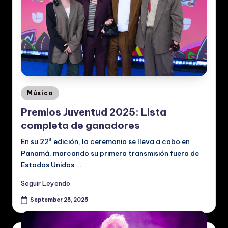
c
al
e
s
Posted
Música
in
Premios Juventud 2025: Lista
completa de ganadores
En su 22ª edición, la ceremonia se lleva a cabo en
Panamá, marcando su primera transmisión fuera de
Estados Unidos.…
Seguir Leyendo
September 25, 2025