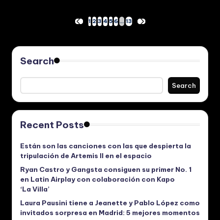
Posts
1
2
3
4
5
6
…
13
PREVIOUS
NEXT
PAGE
PAGE
pagination
Search
Search
Recent Posts
Están son las canciones con las que despierta la
tripulación de Artemis II en el espacio
Ryan Castro y Gangsta consiguen su primer No. 1
en Latin Airplay con colaboración con Kapo
‘La Villa’
Laura Pausini tiene a Jeanette y Pablo López como
invitados sorpresa en Madrid: 5 mejores momentos