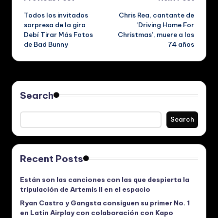
Post
Todos los invitados
Chris Rea, cantante de
navigation
sorpresa de la gira
‘Driving Home For
Debí Tirar Más Fotos
Christmas’, muere a los
de Bad Bunny
74 años
Search
Search
Recent Posts
Están son las canciones con las que despierta la
tripulación de Artemis II en el espacio
Ryan Castro y Gangsta consiguen su primer No. 1
en Latin Airplay con colaboración con Kapo