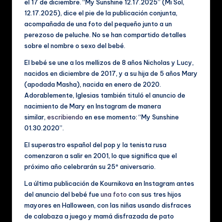
el 17 de diciembre. “My Sunshine 12.17.2025” (Mi Sol,
ú
12.17.2025), dice el pie de la publicación conjunta,
si
acompañada de una foto del pequeño junto a un
perezoso de peluche. No se han compartido detalles
c
sobre el nombre o sexo del bebé.
a
El bebé se une a los mellizos de 8 años Nicholas y Lucy,
y
nacidos en diciembre de 2017, y a su hija de 5 años Mary
(apodada Masha), nacida en enero de 2020.
V
Adorablemente, Iglesias también tituló el anuncio de
id
nacimiento de Mary en Instagram de manera
similar,
escribiendo
en ese momento: “My Sunshine
e
01.30.2020”.
o
El superastro español del pop y la tenista rusa
s
comenzaron a salir en 2001, lo que significa que el
próximo año celebrarán su 25º aniversario.
M
La última publicación de Kournikova en Instagram antes
u
del anuncio del bebé fue
una foto
con sus tres hijos
si
mayores en Halloween, con las niñas usando disfraces
de calabaza a juego y mamá disfrazada de pato