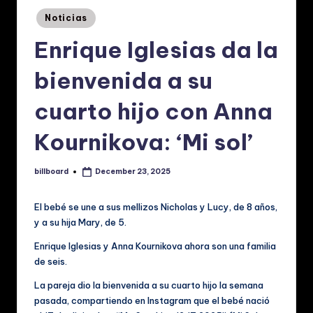
p
Posted
Noticias
a
in
Enrique Iglesias da la
ñ
o
bienvenida a su
l:
cuarto hijo con Anna
N
Kournikova: ‘Mi sol’
o
ti
billboard
December 23, 2025
Posted
ci
by
a
El bebé se une a sus mellizos Nicholas y Lucy, de 8 años,
y a su hija Mary, de 5.
s
Enrique Iglesias y Anna Kournikova ahora son una familia
d
de seis.
e
La pareja dio la bienvenida a su cuarto hijo la semana
M
pasada, compartiendo en Instagram que el bebé nació