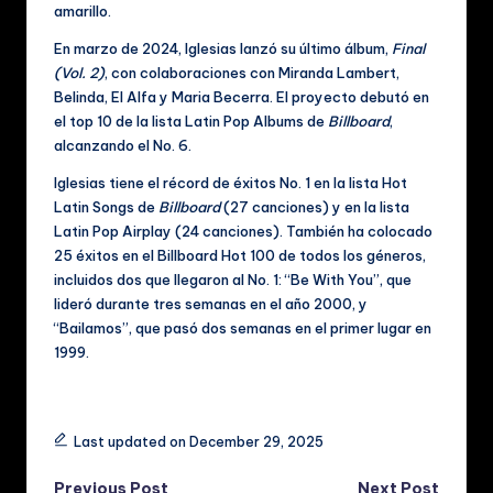
c
amarillo.
al
En marzo de 2024, Iglesias lanzó su último álbum,
Final
e
(Vol. 2)
, con colaboraciones con Miranda Lambert,
Belinda, El Alfa y Maria Becerra. El proyecto debutó en
s
el top 10 de la lista Latin Pop Albums de
Billboard
,
alcanzando el No. 6.
Iglesias tiene el récord de éxitos No. 1 en la lista Hot
Latin Songs de
Billboard
(27 canciones) y en la lista
Latin Pop Airplay (24 canciones). También ha colocado
25 éxitos en el Billboard Hot 100 de todos los géneros,
incluidos dos que llegaron al No. 1: “Be With You”, que
lideró durante tres semanas en el año 2000, y
“Bailamos”, que pasó dos semanas en el primer lugar en
1999.
Tags:
Last updated on December 29, 2025
Previous Post
Next Post