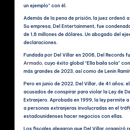
y
un ejemplo” con él.
V
Además de la pena de prisión, la juez ordenó a 
i
Su empresa, Del Entertainment, fue condenada 
de 1,8 millones de dólares. Un abogado del eje
d
declaraciones.
e
Fundada por Del Villar en 2008, Del Records 
o
Armado
, cuyo éxito global “Ella baila sola” co
más grandes de 2023, así como de Lenin Ramíre
s
Pero en junio de 2022, Del Villar, de 41 años; 
M
acusados de conspirar para violar la Ley de D
u
Extranjero. Aprobada en 1999, la ley permite 
a personas extranjeras involucradas en el tráfi
si
estadounidenses hacer negocios con ellas.
c
Los fiscales alegaron que Del Villar organizó