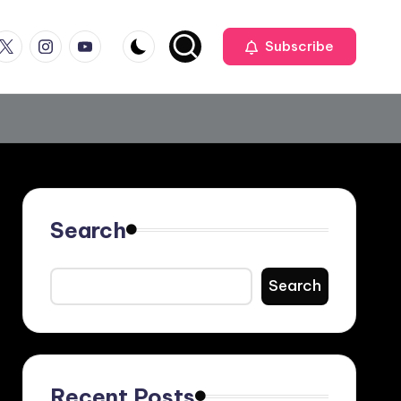
ook
witter
Instagram
Youtube
Subscribe
Search
Search
Recent Posts