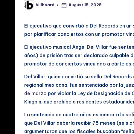
August 15, 2025
billboard
Posted
i
by
a
El ejecutivo que convirtió a Del Records en un 
por planificar conciertos con un promotor vinc
s
El ejecutivo musical Ángel Del Villar fue sent
d
años) de prisión tras ser declarado culpable 
e
promotor de conciertos vinculado a cárteles
M
Del Villar, quien convirtió su sello Del Record
regional mexicana, fue sentenciado por la j
ú
de marzo
por violar la Ley de Designación de 
si
Kingpin, que prohíbe a residentes estadounid
c
La sentencia de cuatro años es menor a la
sol
a
que Del Villar debería recibir 78 meses (seis 
argumentaron que los fiscales buscaban “señalar