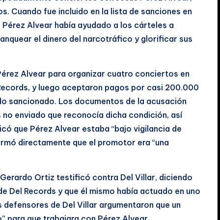
s. Cuando fue incluido en la lista de sanciones en
 Pérez Alvear había ayudado a los cárteles a
anquear el dinero del narcotráfico y glorificar sus
a Pérez Alvear para organizar cuatro conciertos en
 Records, y luego aceptaron pagos por casi 200.000
sido sancionado. Los documentos de la acusación
 no enviado que reconocía dicha condición, así
icó que Pérez Alvear estaba “bajo vigilancia de
nformó directamente que el promotor era “una
Gerardo Ortiz testificó contra Del Villar, diciendo
s de Del Records y que él mismo había actuado en uno
 defensores de Del Villar argumentaron que un
” para que trabajara con Pérez Alvear.