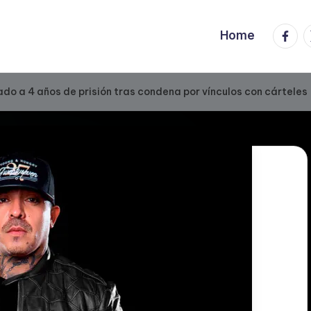
Faceb
T
Home
ado a 4 años de prisión tras condena por vínculos con cárteles