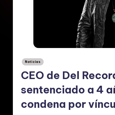
E
s
p
a
ñ
o
Posted
Noticias
in
l:
CEO de Del Record
N
sentenciado a 4 añ
o
condena por víncu
ti
c