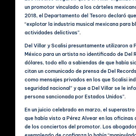
a
un promotor vinculado a los cárteles mexicano
2018, el Departamento del Tesoro declaró que
l
“explotar la industria musical mexicana para bl
e
actividades delictivas”.
s
Del Villar y Scalisi presuntamente utilizaron 
México para un artista no identificado de Del
dólares, todo ello a sabiendas de que había 
citan un comunicado de prensa de Del Records
como mensajes privados en los que Scalisi ind
seguridad nacional” y que a Del Villar se le i
persona sancionada por Estados Unidos”.
En un juicio celebrado en marzo, el superastro 
que había visto a Pérez Alvear en las oficina
de los conciertos del promotor. Los abogados
exempleado de confianza lo había “manipulado