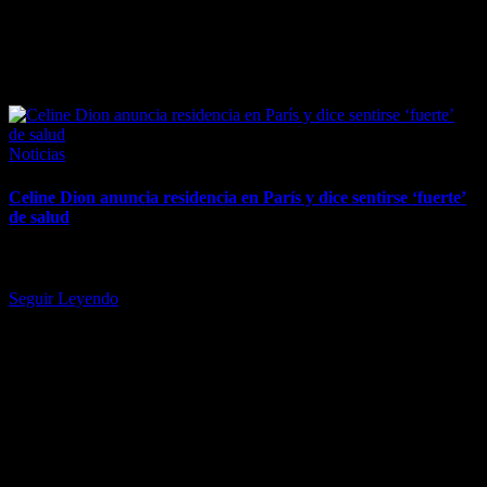
March 31, 2026
Posted
Noticias
in
Celine Dion anuncia residencia en París y dice sentirse ‘fuerte’
de salud
"He sentido sus oraciones y su apoyo, su bondad y su amor", dijo la
cantante. Las rumores eran ciertos. Después…
Seguir Leyendo