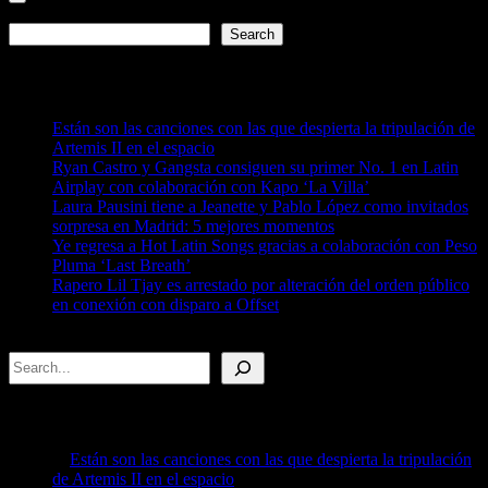
page
Search
pagination
Search
Recent Posts
Están son las canciones con las que despierta la tripulación de
Artemis II en el espacio
Ryan Castro y Gangsta consiguen su primer No. 1 en Latin
Airplay con colaboración con Kapo ‘La Villa’
Laura Pausini tiene a Jeanette y Pablo López como invitados
sorpresa en Madrid: 5 mejores momentos
Ye regresa a Hot Latin Songs gracias a colaboración con Peso
Pluma ‘Last Breath’
Rapero Lil Tjay es arrestado por alteración del orden público
en conexión con disparo a Offset
Search
Recent Posts
Están son las canciones con las que despierta la tripulación
de Artemis II en el espacio