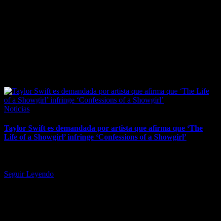
March 31, 2026
Posted
Noticias
in
Taylor Swift es demandada por artista que afirma que ‘The
Life of a Showgirl’ infringe ‘Confessions of a Showgirl’
La artista de Las Vegas Maren Wade alega que el último álbum de
Swift ha "rebasado" el reconocimiento de su…
Seguir Leyendo