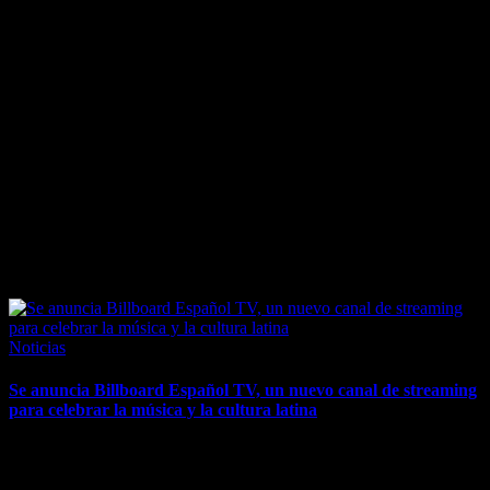
April 1, 2026
Posted
Noticias
in
Se anuncia Billboard Español TV, un nuevo canal de streaming
para celebrar la música y la cultura latina
Fuse Media impulsa su estrategia selectiva de FAST con Billboard
Español TV, combinando la autoridad musical con audiencias latinas