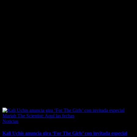
March 31, 2026
Posted
Noticias
in
Kali Uchis anuncia gira ‘For The Girls’ con invitada especial