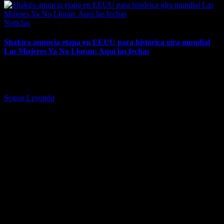
Posted
Noticias
in
Shakira anuncia etapa en EEUU para histórica gira mundial
Las Mujeres Ya No Lloran: Aquí las fechas
La superestrella colombiana comenzará su serie de 13 conciertos en
Estados Unidos en junio. Manada de lobas y lobos,
¡celebren! Shakira llevará…
Seguir Leyendo