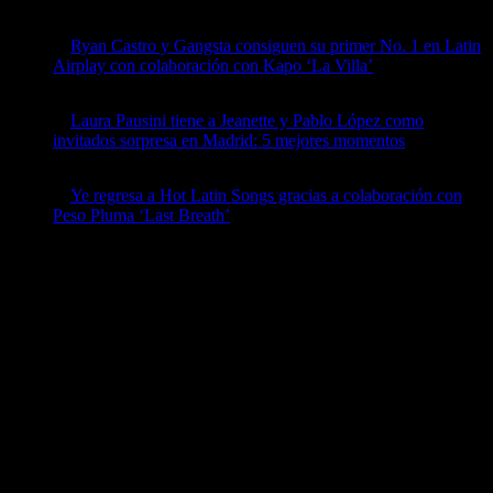
by billboard
April 8, 2026
Ryan Castro y Gangsta consiguen su primer No. 1 en Latin
Airplay con colaboración con Kapo ‘La Villa’
by billboard
April 8, 2026
Laura Pausini tiene a Jeanette y Pablo López como
invitados sorpresa en Madrid: 5 mejores momentos
by billboard
April 7, 2026
Ye regresa a Hot Latin Songs gracias a colaboración con
Peso Pluma ‘Last Breath’
by billboard
April 7, 2026
Ads
Follow Us
Instagram
Facebook
Twitter
YouTube