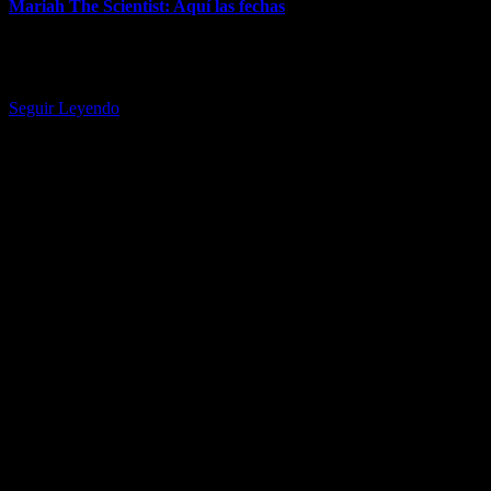
Mariah The Scientist: Aquí las fechas
La superestrella colombiana-estadounidense saldrá de gira esta
primavera y verano, comenzando el 23 de mayo. Kali Uchis saldrá
de gira esta…
Seguir Leyendo