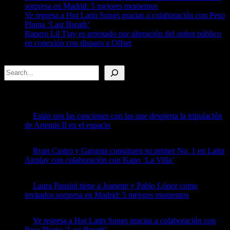
sorpresa en Madrid: 5 mejores momentos
Ye regresa a Hot Latin Songs gracias a colaboración con Peso
Pluma ‘Last Breath’
Rapero Lil Tjay es arrestado por alteración del orden público
en conexión con disparo a Offset
Search
Recent Posts
Están son las canciones con las que despierta la tripulación
de Artemis II en el espacio
by billboard
April 8, 2026
Ryan Castro y Gangsta consiguen su primer No. 1 en Latin
Airplay con colaboración con Kapo ‘La Villa’
by billboard
April 8, 2026
Laura Pausini tiene a Jeanette y Pablo López como
invitados sorpresa en Madrid: 5 mejores momentos
by billboard
April 7, 2026
Ye regresa a Hot Latin Songs gracias a colaboración con
Peso Pluma ‘Last Breath’