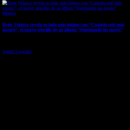
Posted
Música
in
Rene Velazco revela su lado más íntimo con “Cuando esté más
oscuro”, el nuevo sencillo de su álbum “Quemando las naves”
Rene Velazco vuelve a sorprender con la presentación del video
oficial de “Cuando esté más oscuro”, un tema cargado de…
Seguir Leyendo