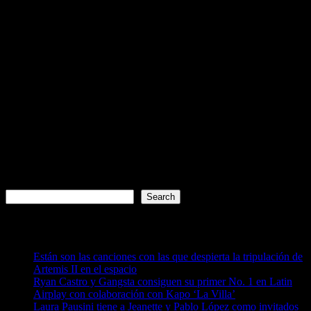
July 10, 2025
Search
Search
Recent Posts
Están son las canciones con las que despierta la tripulación de
Artemis II en el espacio
Ryan Castro y Gangsta consiguen su primer No. 1 en Latin
Airplay con colaboración con Kapo ‘La Villa’
Laura Pausini tiene a Jeanette y Pablo López como invitados