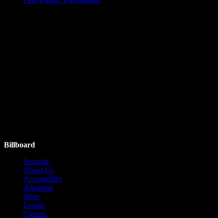
by billboard
April 7, 2026
Ads
Follow Us
Instagram
Facebook
Twitter
YouTube
Billboard
Suscribe
About Us
Accessibility
Advertise
Shop
Events
Careers