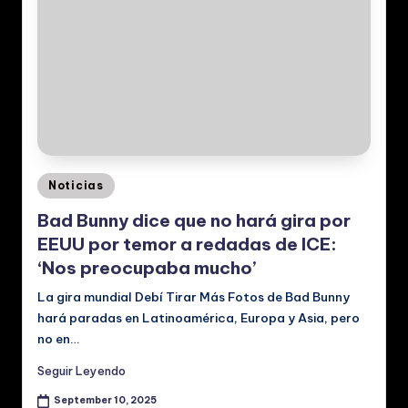
al
e
s
Posted
Noticias
in
Bad Bunny dice que no hará gira por
EEUU por temor a redadas de ICE:
‘Nos preocupaba mucho’
La gira mundial Debí Tirar Más Fotos de Bad Bunny
hará paradas en Latinoamérica, Europa y Asia, pero
no en…
Seguir Leyendo
September 10, 2025