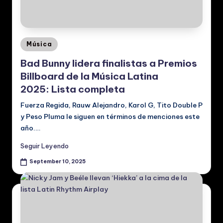
p
a
ñ
Posted
Música
o
in
Bad Bunny lidera finalistas a Premios
l:
Billboard de la Música Latina
N
2025: Lista completa
o
Fuerza Regida, Rauw Alejandro, Karol G, Tito Double P
ti
y Peso Pluma le siguen en términos de menciones este
año.…
ci
a
Seguir Leyendo
s
September 10, 2025
d
e
M