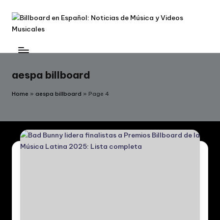
Skip
to
B
Billboard
content
en
ill
Español:
b
aespa billboard
Noticias
de
o
Home
»
aespa billboard
»
Page 4
Música
a
y
r
Videos
Musicales
d
e
n
E
s