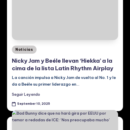
ú
si
c
a
y
Posted
Noticias
V
in
Nicky Jam y Beéle llevan ‘Hiekka’ a la
id
cima de la lista Latin Rhythm Airplay
e
La canción impulsa a Nicky Jam de vuelta al No. 1 y le
o
da a Beéle su primer liderazgo en…
s
Seguir Leyendo
M
September 10, 2025
u
si
c